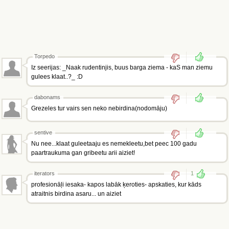
Torpedo
Iz seerijas: _Naak rudentinjis, buus barga ziema - kaS man ziemu
gulees klaat..?_ :D
dabonams
Grezeles tur vairs sen neko nebirdina(nodomāju)
sentive
Nu nee...klaat guleetaaju es nemekleetu,bet peec 100 gadu
paartraukuma gan gribeetu arii aiziet!
iterators
1
profesionāļi iesaka- kapos labāk ķeroties- apskaties, kur kāds
atraitnis birdina asaru... un aiziet