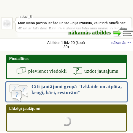
selavi_5
Man viena paziņa iet šad un tad - bija izbrīnīta, ka ir forši vīrieši pēc
40 un arī labi dejo. Katru reizi atgriežas labā omā mājās un teic, ka
nākamās atbildes
atkal iešot...
Atbildes 1 līdz 20 (kopā
nākamās >>
39)
Piedalīties
pievienot viedokli
uzdot jautājumu
Citi jautājumi grupā "Izklaide un atpūta,
krogi, bāri, restorāni"
Līdzīgi jautājumi