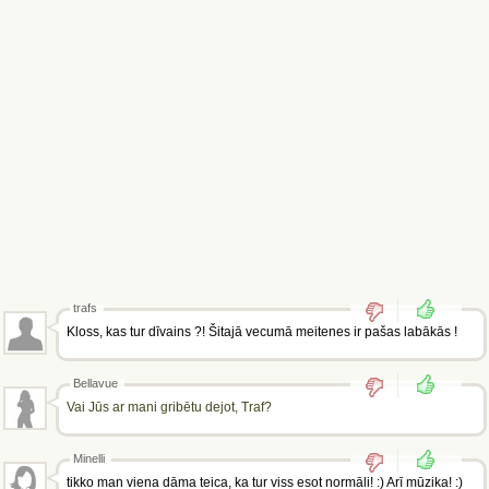
trafs
Kloss, kas tur dīvains ?! Šitajā vecumā meitenes ir pašas labākās !
Bellavue
Vai Jūs ar mani gribētu dejot, Traf?
Minelli
tikko man viena dāma teica, ka tur viss esot normāli! :) Arī mūzika! :)