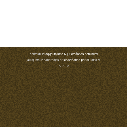
Kontakti:
info@jautajums.lv
|
Lietošanas noteikumi
jautajums.lv sadarbojas ar
iepazīšanās portālu
oHo.lv.
© 2010