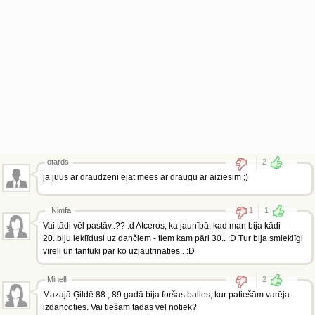
otards
2
ja juus ar draudzeni ejat mees ar draugu ar aiziesim ;)
_Nimfa
1
1
Vai tādi vēl pastāv..?? :d Atceros, ka jaunībā, kad man bija kādi
20..biju ieklīdusi uz dančiem - tiem kam pāri 30.. :D Tur bija smieklīgi
vīreļi un tantuki par ko uzjautrināties.. :D
Minelli
2
Mazajā Ģildē 88., 89.gadā bija foršas balles, kur patiešām varēja
izdancoties. Vai tiešām tādas vēl notiek?