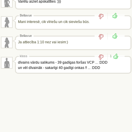
Varētu aiziet apskatīties :)))
Bellavue
Mani interesē, cik vīriešu un cik sieviešu būs.
Bellavue
Ja attiecība 1:10 nez vai iesim:)
kloss
1
dīvains vārdu salikums - 39 gadīgas foršas VCP ... :DDD
un vēl dīvaināk - sakarīgi 40 gadīgi onkas !! ... :DDD