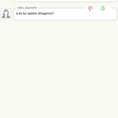
elina_baumane
a ko tur spelee shlagerus?