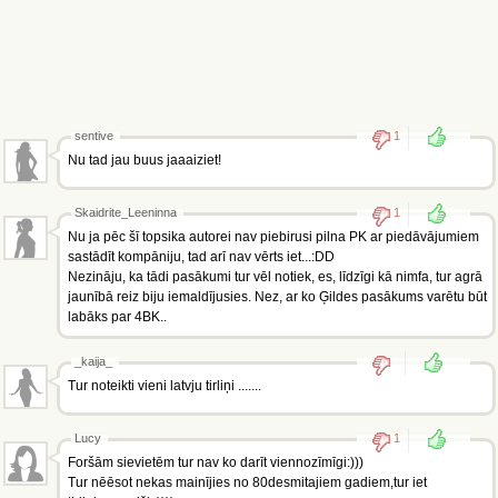
sentive
1
Nu tad jau buus jaaaiziet!
Skaidrite_Leeninna
1
Nu ja pēc šī topsika autorei nav piebirusi pilna PK ar piedāvājumiem
sastādīt kompāniju, tad arī nav vērts iet...:DD
Nezināju, ka tādi pasākumi tur vēl notiek, es, līdzīgi kā nimfa, tur agrā
jaunībā reiz biju iemaldījusies. Nez, ar ko Ģildes pasākums varētu būt
labāks par 4BK..
_kaija_
Tur noteikti vieni latvju tirliņi .......
Lucy
1
Foršām sievietēm tur nav ko darīt viennozīmīgi:)))
Tur nēēsot nekas mainījies no 80desmitajiem gadiem,tur iet