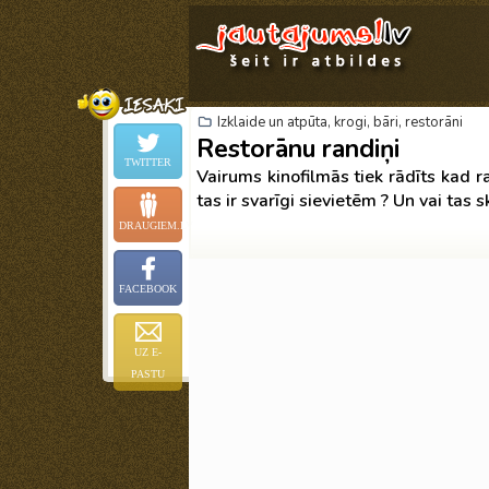
Izklaide un atpūta, krogi, bāri, restorāni
Restorānu randiņi
TWITTER
Vairums kinofilmās tiek rādīts kad 
tas ir svarīgi sievietēm ? Un vai tas 
DRAUGIEM.LV
FACEBOOK
UZ E-
PASTU