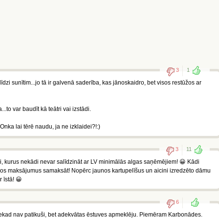
3
1
dzi sunītim...jo tā ir galvenā saderība, kas jānoskaidro, bet visos restūžos ar
..to var baudīt kā teātri vai izstādi.
Onka lai tērē naudu, ja ne izklaidei?!:)
3
11
eki, kurus nekādi nevar salīdzināt ar LV minimālās algas saņēmējiem! 😀 Kādi
los maksājumus samaksāt! Nopērc jaunos kartupelīšus un aicini izredzēto dāmu
r īstā! 😀
6
nekad nav patikuši, bet adekvātas ēstuves apmeklēju. Piemēram Karbonādes.