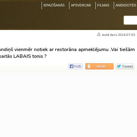
IEPAZĪŠANĀS
APSVEIKUMI
FILMAS
ANEKDOTES
Jautā
daris
2024-07-03
randiņš vienmēr notiek ar restorāna apmeklējumu .Vai tiešām
skaitās LABAIS tonis ?