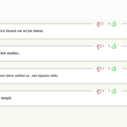
5
6
nicá Vasará var arí pie dabas
2
5
iek skatītas...
3
8
sso vienu vediisi uz ..sev iipassu vietu.
3
1
 staigāt.