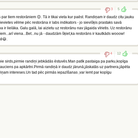
3
5
es par tiem restorāniem 😊. Tā ir tikai vieta kur paēst. Randiņam ir daudz citu jauku
sievietes vēlme pēc restorāna ir labs indikators - jo sievišķis prastaks savā
a ir lielāka. Galu galā, lai aizietu uz restorānu nav jāgaida vīrietis. Uz restorānu
iem...arī viena...Bet...nu jā - daudzām šķiet,ka restorāns ir kautkāds wooow!
tē😃.
4
12
 pie sirds,pirmie randiņi jebkādās ēstuvēs.Man patīk pastaiga pa parku,kopīga
brauciens pa apkārtni.Pirmā randiņā ir daudz jārunā,jāskatās uz partnera,jāpēta
viņam intereses.Un tad pēc pirmās iepazīšanas ,var lemt par kopīgu