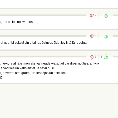
2
2
is, bet es tos neizveelos.
3
2
ai negribi seksu! Un elļainas ēstuves šķiet tev ir tā jānopelna!
1
6
cilvēki, ja atnāks monjaks vai neadekvāts, tad var droši notīties. arī vnk
atvadīties un katrs aiziet uz savu pusi.
ies, novērtēt otra gaumi, un iespējas un attieksmi.
:D