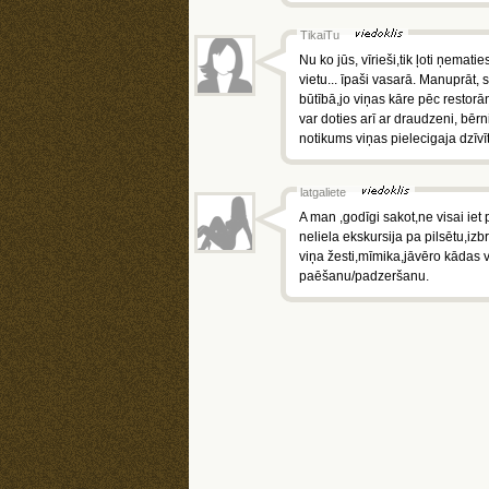
TikaiTu
Nu ko jūs, vīrieši,tik ļoti ņemati
vietu... īpaši vasarā. Manuprāt, 
būtībā,jo viņas kāre pēc restorān
var doties arī ar draudzeni, bērn
notikums viņas pielecigaja dzīvī
latgaliete
A man ,godīgi sakot,ne visai iet
neliela ekskursija pa pilsētu,iz
viņa žesti,mīmika,jāvēro kādas 
paēšanu/padzeršanu.