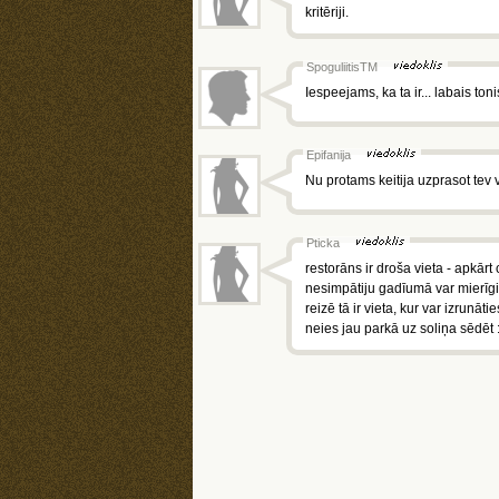
kritēriji.
SpoguliitisTM
Iespeejams, ka ta ir... labais ton
Epifanija
Nu protams keitija uzprasot tev v
Pticka
restorāns ir droša vieta - apkārt 
nesimpātiju gadīumā var mierīgi 
reizē tā ir vieta, kur var izrunāt
neies jau parkā uz soliņa sēdēt 