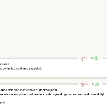
8
8
u aaraa
 ardurviim.taa naakamo sagaidu🥳
10
8
anas sisteema ir savienota ar genitaalijaam
kotletes ar kompotinju.tad veeders raida signaalu galvai ka laiks saakt smaidiit😀
eem🥺