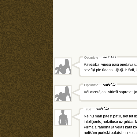
Optimiste
Patiesībā, vīrieši paši piedāvā u
sevišķi pie ūdens...😂😂 Ir tādi,
Optimiste
Vēl atcerējos...vīrieši saprotot,
True
Nē nu man paēst patīk, bet iet uz
inteliģents, nokritušo uz grīdas 
Pirmajā randiņā ja vēlas kaut k
netīšām purkšķi palaist, un ko t