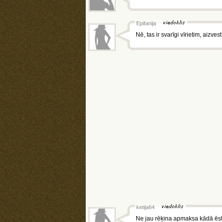
Epifanija
Nē, tas ir svarīgi vīrietim, aizve
ketija64
Ne jau rēķina apmaksa kādā ēstuvē