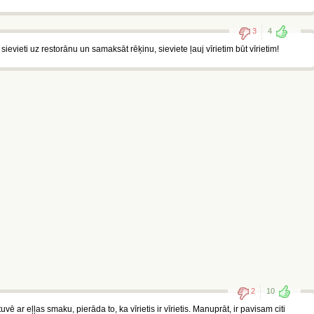
3
4
st sievieti uz restorānu un samaksāt rēķinu, sieviete ļauj vīrietim būt vīrietim!
2
10
 ar eļļas smaku, pierāda to, ka vīrietis ir vīrietis. Manuprāt, ir pavisam citi