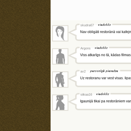
skudra67
Nav obligàti restorànà vai kafej
Argons
Viss atkarīgs no tā, kādas filmas t
av2
Uz restoranu var vest visas. Iipa
siikaa16
Igaunijā tikai pa restorāniem var