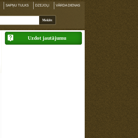
SAPŅU TULKS
DZEJOĻI
VĀRDA DIENAS
Uzdot jautājumu