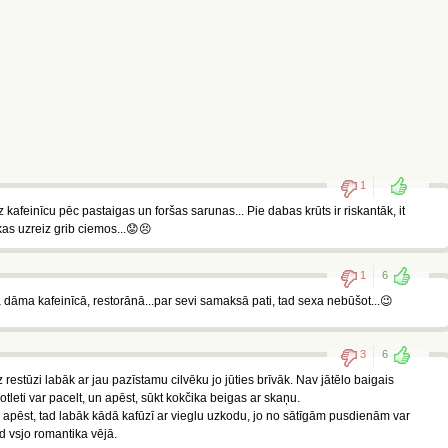
1
z kafeinīcu pēc pastaigas un foršas sarunas... Pie dabas krūts ir riskantāk, it
 kas uzreiz grib ciemos...😟😣
1
6
 ja dāma kafeinīcā, restorānā...par sevi samaksā pati, tad sexa nebūšot...😉
3
6
 restūzi labāk ar jau pazīstamu cilvēku jo jūties brīvāk. Nav jātēlo baigais
kotleti var pacelt, un apēst, sūkt kokčika beigas ar skaņu.
o apēst, tad labāk kādā kafūzī ar vieglu uzkodu, jo no sātīgām pusdienām var
ad vsjo romantika vējā.