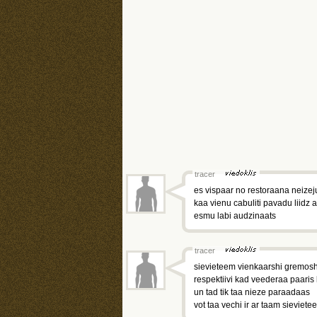
tracer
es vispaar no restoraana neizej
kaa vienu cabuliti pavadu liidz
esmu labi audzinaats
tracer
sievieteem vienkaarshi gremosh
respektiivi kad veederaa paaris 
un tad tik taa nieze paraadaas
vot taa vechi ir ar taam sieviet