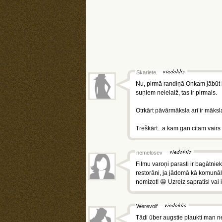
Skarlete
Nu, pirmā randiņā Onkam jābūt lī
suņiem neielaiž, tas ir pirmais.
Otrkārt pāvārmāksla arī ir māksla.
Treškārt...a kam gan citam vairs 
nemelosev
Filmu varoņi parasti ir bagātni
restorāni, ja jādomā kā komunā
nomizot! 😀 Uzreiz sapratīsi vai i
Werevolf
Tādi ūber augstie plaukti man 