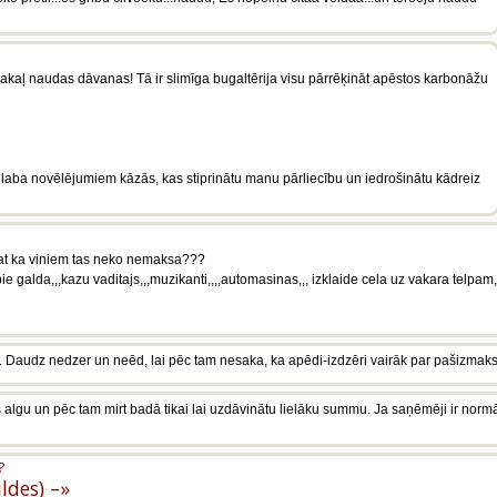
pakaļ naudas dāvanas! Tā ir slimīga bugaltērija visu pārrēķināt apēstos karbonāžu
 laba novēlējumiem kāzās, kas stiprinātu manu pārliecību un iedrošinātu kādreiz
majat ka viniem tas neko nemaksa???
ie galda,,,kazu vaditajs,,,muzikanti,,,,automasinas,,, izklaide cela uz vakara telpam,,
li. Daudz nedzer un neēd, lai pēc tam nesaka, ka apēdi-izdzēri vairāk par pašizmak
pus algu un pēc tam mirt badā tikai lai uzdāvinātu lielāku summu. Ja saņēmēji ir normā
?
ildes) –»