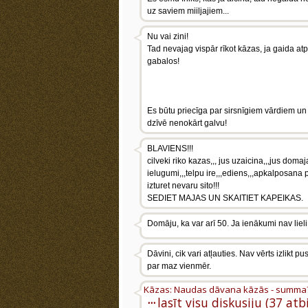
uz saviem miiljajiem...
Nu vai zini!
Tad nevajag vispār rīkot kāzas, ja gaida at
gabalos!
Es būtu priecīga par sirsnīgiem vārdiem un
dzīvē nenokārt galvu!
BLAVIENS!!!
cilveki riko kazas,,, jus uzaicina,,,jus do
ielugumi,,,telpu ire,,,ediens,,,apkalposana p
izturet nevaru sito!!!
SEDIET MAJAS UN SKAITIET KAPEIKAS.
Domāju, ka var arī 50. Ja ienākumi nav lie
Dāvini, cik vari atļauties. Nav vērts izlikt 
par maz vienmēr.
Kāzas: Naudas dāvana kāzās - summa
···
lasīt visu diskusiju (37 atb