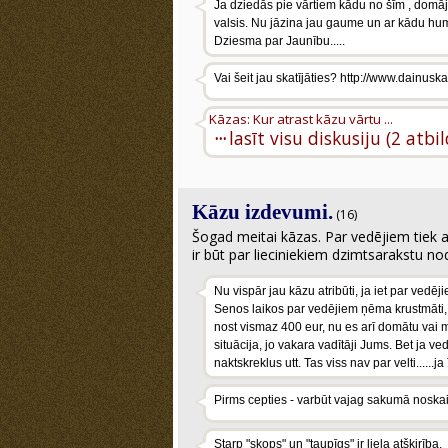
Ja dziedās pie vārtiem kādu no šīm , domāju, 
valsis. Nu jāzina jau gaume un ar kādu humo
Dziesma par Jaunību.....
Vai šeit jau skatījāties? http://www.dainus
Kāzas: Kur atrast kāzu vārtu ...
···
lasīt visu diskusiju (2 atbi
Kāzu izdevumi.
(16)
Šogad meitai kāzas. Par vedējiem tiek a
ir būt par lieciniekiem dzimtsarakstu nod
Nu vispār jau kāzu atribūti, ja iet par ved
Senos laikos par vedējiem ņēma krustmāti, 
nost vismaz 400 eur, nu es arī domātu vai ma
situācija, jo vakara vadītāji Jums. Bet ja v
naktskreklus utt. Tas viss nav par velti......j
Pirms cepties - varbūt vajag sakumā noskaid
Starp "skops" un "taupīgs" ir liela atšķirība.