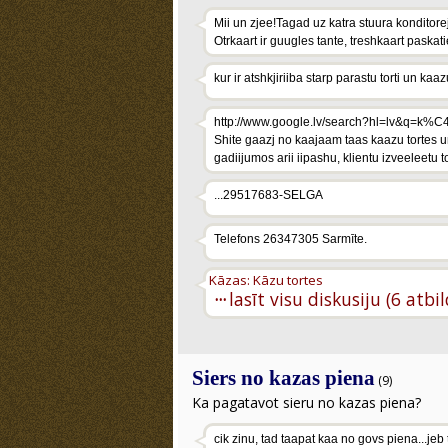
Mii un zjee!Tagad uz katra stuura konditorej
Otrkaart ir guugles tante, treshkaart paskat
kur ir atshkjiriiba starp parastu torti un kaazu
http://www.google.lv/search?hl=lv&q=k%
Shite gaazj no kaajaam taas kaazu tortes 
gadiijumos arii iipashu, klientu izveeleetu to
...29517683-SELGA
Telefons 26347305 Sarmīte.
Kāzas: Kāzu tortes
···
lasīt visu diskusiju (6 atbi
Siers no kazas piena
(9)
Ka pagatavot sieru no kazas piena?
cik zinu, tad taapat kaa no govs piena...je