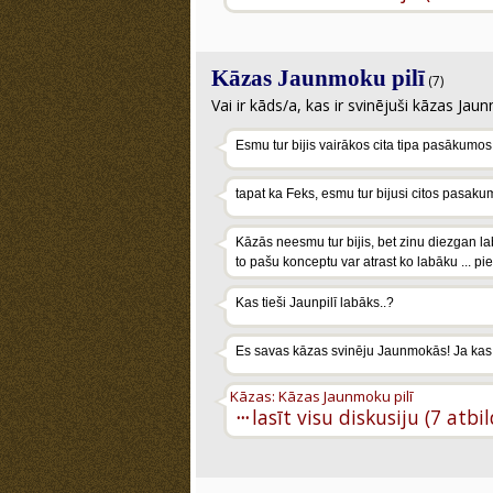
Kāzas Jaunmoku pilī
(7)
Vai ir kāds/a, kas ir svinējuši kāzas Jaun
Esmu tur bijis vairākos cita tipa pasākumos.
tapat ka Feks, esmu tur bijusi citos pasakumos
Kāzās neesmu tur bijis, bet zinu diezgan la
to pašu konceptu var atrast ko labāku ... pi
Kas tieši Jaunpilī labāks..?
Es savas kāzas svinēju Jaunmokās! Ja kas in
Kāzas: Kāzas Jaunmoku pilī
···
lasīt visu diskusiju (7 atbi