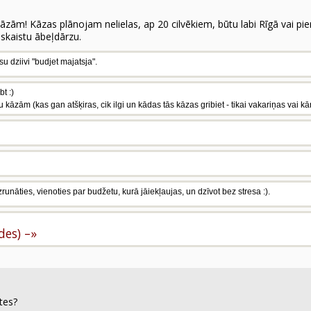
āzām! Kāzas plānojam nelielas, ap 20 cilvēkiem, būtu labi Rīgā vai pie
skaistu ābeļdārzu.
isu dziivi "budjet majatsja".
t :)
 kāzām (kas gan atšķiras, cik ilgi un kādas tās kāzas gribiet - tikai vakariņas vai kār
, izrunāties, vienoties par budžetu, kurā jāiekļaujas, un dzīvot bez stresa :).
ldes) –»
rtes?