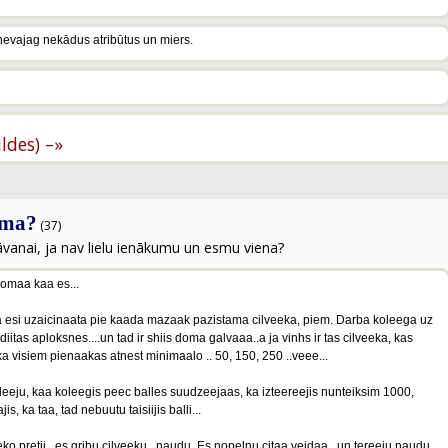
ka nevajag nekādus atribūtus un miers.
ildes) –»
mma?
(37)
āvanai, ja nav lielu ienākumu un esmu viena?
 domaa kaa es...
 ja esi uzaicinaata pie kaada mazaak pazistama cilveeka, piem. Darba koleega uz
aidiitas aploksnes....un tad ir shiis doma galvaaa..a ja vinhs ir tas cilveeka, kas
 ka visiem pienaakas atnest minimaalo .. 50, 150, 250 ..veee...
eeju, kaa koleegis peec balles suudzeejaas, ka izteereejis nunteiksim 1000,
s, ka taa, tad nebuutu taisiijis balli...
eko pretii...es gribu cilveeku...naudu, Es nopelnu citaa veidaa...un tereeju naudu