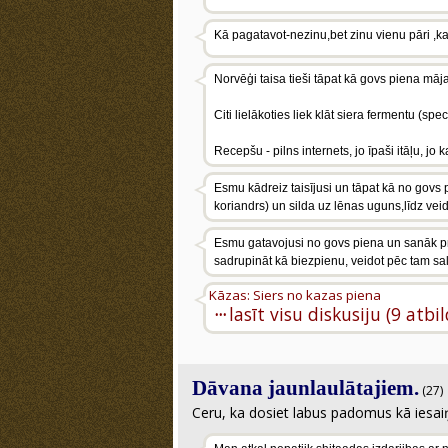
Kā pagatavot-nezinu,bet zinu vienu pāri ,ka
Norvēģi taisa tieši tāpat kā govs piena māja
Citi lielākoties liek klāt siera fermentu (sp
Recepšu - pilns internets, jo īpaši itāļu, jo
Esmu kādreiz taisījusi un tāpat kā no govs 
koriandrs) un silda uz lēnas uguns,līdz vei
Esmu gatavojusi no govs piena un sanāk pres
sadrupināt kā biezpienu, veidot pēc tam sal
Kāzas: Siers no kazas piena
···
lasīt visu diskusiju (9 atbi
Dāvana jaunlaulātajiem.
(27)
Ceru, ka dosiet labus padomus kā iesaiņ