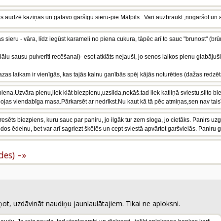
s audzē kaziņas un gatavo garšīgu sieru-pie Mālpils...Vari auzbraukt ,nogaršot un ap
s sieru - vāra, līdz iegūst karameli no piena cukura, tāpēc arī to sauc "brunost" (brūn
eciālu sausu pulverīti recēšanai)- esot atklāts nejauši, jo senos laikos pienu glabājuši
 kazas laikam ir vienīgās, kas tajās kalnu ganībās spēj kājās noturēties (dažas redzēt
piena.Uzvāra pienu,liek klāt biezpienu,uzsilda,nokāš.tad liek katliņā sviestu,silto b
dojas viendabīga masa.Pārkarsēt ar nedrīkst.Nu kaut kā tā pēc atmiņas,sen nav taisī
ēts biezpiens, kuru sauc par paniru, jo ilgāk tur zem sloga, jo cietāks. Panirs uzg
dos ēdeinu, bet var arī sagriezt škēlēs un cept sviestā apvārtot garšvielās. Paniru 
ldes) –»
ot, uzdāvināt naudiņu jaunlaulātajiem. Tikai ne aploksni.