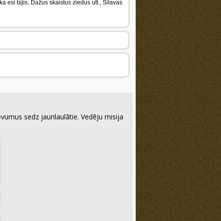
a esi bijis, Dažus skaistus ziedus utt., Silavas
evumus sedz jaunlaulātie. Vedēju misija