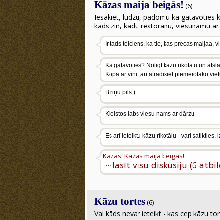
Kāzas maija beigās!
(6)
Iesakiet, lūdzu, padomu kā gatavoties k
kāds zin, kādu restorānu, viesunamu ar 
Ir tads teiciens, ka tie, kas precas maijaa, v
Kā gatavoties? Nolīgt kāzu rīkotāju un atslāb
Kopā ar viņu arī atradīsiet piemērotāko vietu
Bīriņu pils:)
Kleistos labs viesu nams ar dārzu
Es arī ieteiktu kāzu rīkotāju - vari satikties
Kāzas: Kāzas maija beigās!
···
lasīt visu diskusiju (6 atbi
Kāzu tortes
(6)
Vai kāds nevar ieteikt - kas cep kāzu to