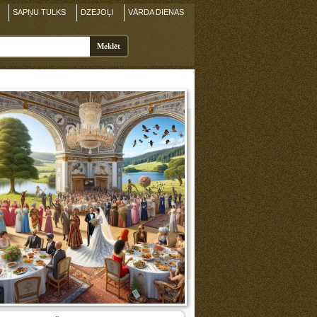
SAPŅU TULKS
DZEJOĻI
VĀRDA DIENAS