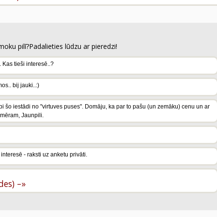
moku pilī?Padalieties lūdzu ar pieredzi!
 Kas tieši interesē..?
.. bij jauki..:)
bi šo iestādi no "virtuves puses". Domāju, ka par to pašu (un zemāku) cenu un ar
emēram, Jaunpili.
teresē - raksti uz anketu privāti.
ldes) –»