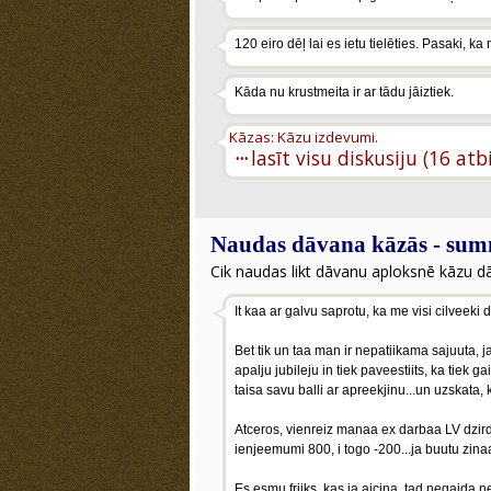
120 eiro dēļ lai es ietu tielēties. Pasaki, 
Kāda nu krustmeita ir ar tādu jāiztiek.
Kāzas: Kāzu izdevumi.
···
lasīt visu diskusiju (16 atb
Naudas dāvana kāzās - su
Cik naudas likt dāvanu aploksnē kāzu d
It kaa ar galvu saprotu, ka me visi cilveeki
Bet tik un taa man ir nepatiikama sajuuta,
apalju jubileju in tiek paveestiits, ka tiek g
taisa savu balli ar apreekjinu...un uzskata,
Atceros, vienreiz manaa ex darbaa LV dzird
ienjeemumi 800, i togo -200...ja buutu zinaaji
Es esmu friiks, kas ja aicina, tad negaida n