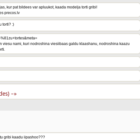
as, kur pat bildees var apluukot, kaada modelja torti gribi!
ies precos.lv
 torti? :)
C4%81zu+tortes&meta=
un viesu nami, kuri nodroshina viesiibaas galdu klaashanu, nodroshina kaazu
rti.
ldes) –»
b tu gribi kaadu iipashoo???