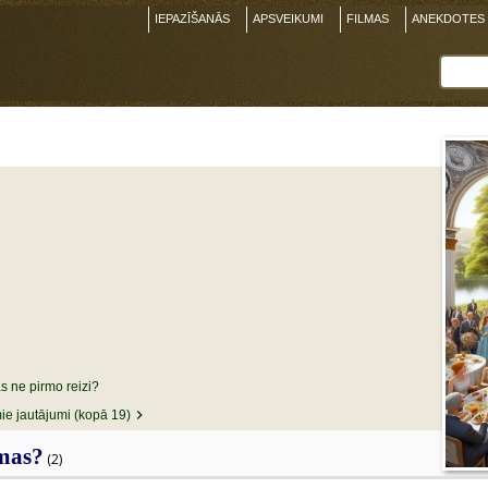
IEPAZĪŠANĀS
APSVEIKUMI
FILMAS
ANEKDOTES
as ne pirmo reizi?
e jautājumi (kopā 19)
smas?
(2)