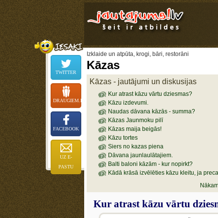
Izklaide un atpūta, krogi, bāri, restorāni
Kāzas
TWITTER
Kāzas - jautājumi un diskusijas
Kur atrast kāzu vārtu dziesmas?
DRAUGIEM.LV
Kāzu izdevumi.
Naudas dāvana kāzās - summa?
Kāzas Jaunmoku pilī
Kāzas maija beigās!
FACEBOOK
Kāzu tortes
Siers no kazas piena
Dāvana jaunlaulātajiem.
UZ E-
Balti baloni kāzām - kur nopirkt?
PASTU
Kādā krāsā izvēlēties kāzu kleitu, ja prec
Nākami
Kur atrast kāzu vārtu dzie