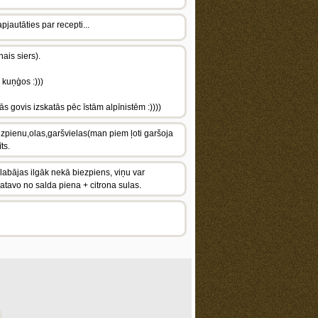
jautāties par recepti...
ais siers).
 kuņģos :)))
ās govis izskatās pēc īstām alpīnistēm :))))
iezpienu,olas,garšvielas(man piem ļoti garšoja
ts.
labājas ilgāk nekā biezpiens, viņu var
gatavo no salda piena + citrona sulas.