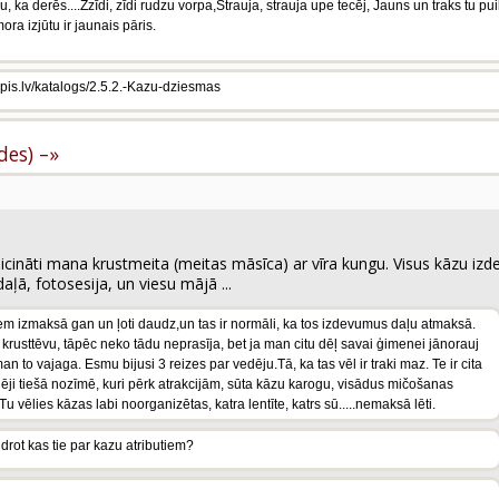
ka derēs....Zzīdi, zīdi rudzu vorpa,Strauja, strauja upe tecēj, Jauns un traks tu puik
ra izjūtu ir jaunais pāris.
kapis.lv/katalogs/2.5.2.-Kazu-dziesmas
ldes) –»
icināti mana krustmeita (meitas māsīca) ar vīra kungu. Visus kāzu izd
aļā, fotosesija, un viesu mājā ...
ējiem izmaksā gan un ļoti daudz,un tas ir normāli, ka tos izdevumus daļu atmaksā.
krusttēvu, tāpēc neko tādu neprasīja, bet ja man citu dēļ savai ģimenei jānorauj
n to vajaga. Esmu bijusi 3 reizes par vedēju.Tā, ka tas vēl ir traki maz. Te ir cita
edēji tiešā nozīmē, kuri pērk atrakcijām, sūta kāzu karogu, visādus mičošanas
a Tu vēlies kāzas labi noorganizētas, katra lentīte, katrs sū.....nemaksā lēti.
rot kas tie par kazu atributiem?