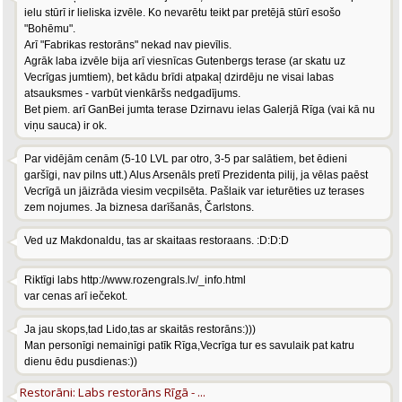
ielu stūrī ir lieliska izvēle. Ko nevarētu teikt par pretējā stūrī esošo
"Bohēmu".
Arī "Fabrikas restorāns" nekad nav pievīlis.
Agrāk laba izvēle bija arī viesnīcas Gutenbergs terase (ar skatu uz
Vecrīgas jumtiem), bet kādu brīdi atpakaļ dzirdēju ne visai labas
atsauksmes - varbūt vienkāršs nedgadījums.
Bet piem. arī GanBei jumta terase Dzirnavu ielas Galerjā Rīga (vai kā nu
viņu sauca) ir ok.
Par vidējām cenām (5-10 LVL par otro, 3-5 par salātiem, bet ēdieni
garšīgi, nav pilns utt.) Alus Arsenāls pretī Prezidenta pilij, ja vēlas paēst
Vecrīgā un jāizrāda viesim vecpilsēta. Pašlaik var ieturēties uz terases
zem nojumes. Ja biznesa darīšanās, Čarlstons.
Ved uz Makdonaldu, tas ar skaitaas restoraans. :D:D:D
Riktīgi labs http://www.rozengrals.lv/_info.html
var cenas arī iečekot.
Ja jau skops,tad Lido,tas ar skaitās restorāns:)))
Man personīgi nemainīgi patīk Rīga,Vecrīga tur es savulaik pat katru
dienu ēdu pusdienas:))
Restorāni: Labs restorāns Rīgā - ...