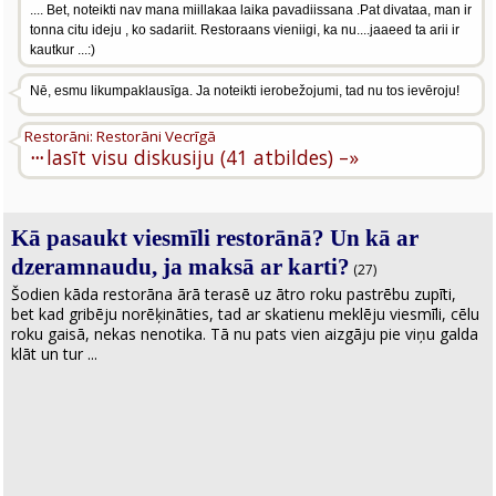
.... Bet, noteikti nav mana miillakaa laika pavadiissana .Pat divataa, man ir
tonna citu ideju , ko sadariit. Restoraans vieniigi, ka nu....jaaeed ta arii ir
kautkur ...:)
Nē, esmu likumpaklausīga. Ja noteikti ierobežojumi, tad nu tos ievēroju!
Restorāni: Restorāni Vecrīgā
···
lasīt visu diskusiju (41 atbildes) –»
Kā pasaukt viesmīli restorānā? Un kā ar
dzeramnaudu, ja maksā ar karti?
(27)
Šodien kāda restorāna ārā terasē uz ātro roku pastrēbu zupīti,
bet kad gribēju norēķināties, tad ar skatienu meklēju viesmīli, cēlu
roku gaisā, nekas nenotika. Tā nu pats vien aizgāju pie viņu galda
klāt un tur ...