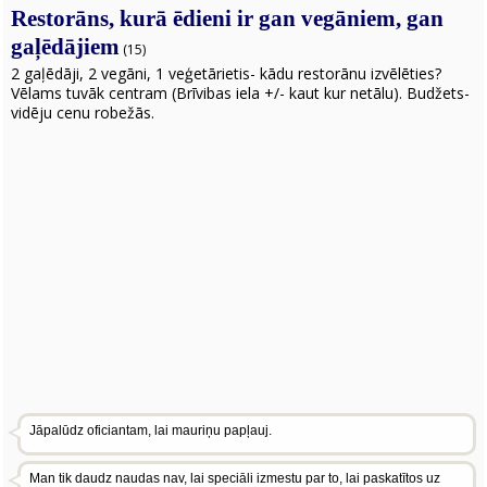
Restorāns, kurā ēdieni ir gan vegāniem, gan
gaļēdājiem
(15)
2 gaļēdāji, 2 vegāni, 1 veģetārietis- kādu restorānu izvēlēties?
Vēlams tuvāk centram (Brīvibas iela +/- kaut kur netālu). Budžets-
vidēju cenu robežās.
Jāpalūdz oficiantam, lai mauriņu papļauj.
Man tik daudz naudas nav, lai speciāli izmestu par to, lai paskatītos uz