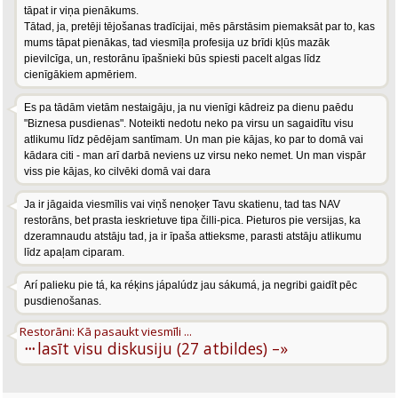
tāpat ir viņa pienākums.
Tātad, ja, pretēji tējošanas tradīcijai, mēs pārstāsim piemaksāt par to, kas
mums tāpat pienākas, tad viesmīļa profesija uz brīdi kļūs mazāk
pievilcīga, un, restorānu īpašnieki būs spiesti pacelt algas līdz
cienīgākiem apmēriem.
Es pa tādām vietām nestaigāju, ja nu vienīgi kādreiz pa dienu paēdu
"Biznesa pusdienas". Noteikti nedotu neko pa virsu un sagaidītu visu
atlikumu līdz pēdējam santīmam. Un man pie kājas, ko par to domā vai
kādara citi - man arī darbā neviens uz virsu neko nemet. Un man vispār
viss pie kājas, ko cilvēki domā vai dara
Ja ir jāgaida viesmīlis vai viņš nenoķer Tavu skatienu, tad tas NAV
restorāns, bet prasta ieskrietuve tipa čilli-pica. Pieturos pie versijas, ka
dzeramnaudu atstāju tad, ja ir īpaša attieksme, parasti atstāju atlikumu
līdz apaļam ciparam.
Arí palieku pie tá, ka réķins jápalúdz jau sákumá, ja negribi gaidīt pēc
pusdienošanas.
Restorāni: Kā pasaukt viesmīli ...
···
lasīt visu diskusiju (27 atbildes) –»