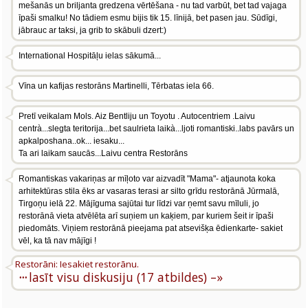
mešanās un briljanta gredzena vērtēšana - nu tad varbūt, bet tad vajaga
īpaši smalku! No tādiem esmu bijis tik 15. līnijā, bet pasen jau. Sūdīgi,
jābrauc ar taksi, ja grib to skābuli dzert:)
International Hospitāļu ielas sākumā...
Vīna un kafijas restorāns Martinelli, Tērbatas iela 66.
Pretī veikalam Mols. Aiz Bentliju un Toyotu . Autocentriem .Laivu
centrà...slegta teritorija...bet saulrieta laikà...ljoti romantiski..labs pavārs un
apkalposhana..ok... iesaku...
Ta ari laikam saucās...Laivu centra Restorāns
Romantiskas vakariņas ar mīļoto var aizvadīt "Mama"- atjaunota koka
arhitektūras stila ēks ar vasaras terasi ar silto grīdu restorānā Jūrmalā,
Tirgoņu ielā 22. Mājīguma sajūtai tur līdzi var ņemt savu mīluli, jo
restorānā vieta atvēlēta arī suņiem un kaķiem, par kuriem šeit ir īpaši
piedomāts. Viņiem restorānā pieejama pat atsevišķa ēdienkarte- sakiet
vēl, ka tā nav mājīgi !
Restorāni: Iesakiet restorānu.
···
lasīt visu diskusiju (17 atbildes) –»