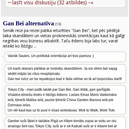
···
lasīt visu diskusiju (32 atbildes) –»
Gan Bei alternatīva
(13)
Senāk reizi pa reizei patika ieturēties "Gan Bei", bet pēc pēdējā
laika skandāliem un vietas prokrieviskās orientācijas kaut kā galīgi
negribas viņu biznesu atbalstīt. Taču ēdiens bija labs tur, varat
ieteikt ko līdzīgu ...
Vairāk Saules. Un politiskā orientācija arī būs pareiza ;)
Un kads skarars pārtikai ar nodokļu skandāliem. Ja esi slims tad vajag
sēdēt mājās lai citus neaplipinatu.
Gan bei rulzz un tur iepaikojos kad ir tāda vēlme un tā arī turponāsu darīt!
Tokyo City - man patīk labāk par Gan Bei. Gan lētāk, gan garšīgāk.
Visādos ķīniešu bistro ir līdzīgs ēdiens: Lielais Ķīnas Mūris Valdemāra
ielā, ķīnieši Matīsa ielā, jaunie ķīnieši China Garden Barona ielā pie
Dzirnavu ielas.
Un vēl kaut kas uz to pusi ir visas wokotavas: Wok to Walk, Woki Toki.
Ganbei suši šķiet ir labākie Rīgā un hītam tomātu zupai ar vistu un olu
analogu šeit nav, Tokyo City, suši ar ir ok Kabuki suši ar ir ēdami bet ar