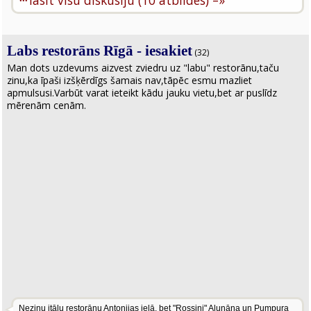
···
lasīt visu diskusiju (10 atbildes) –»
Labs restorāns Rīgā - iesakiet
(32)
Man dots uzdevums aizvest zviedru uz "labu" restorānu,taču
zinu,ka īpaši izšķērdīgs šamais nav,tāpēc esmu mazliet
apmulsusi.Varbūt varat ieteikt kādu jauku vietu,bet ar puslīdz
mērenām cenām.
Nezinu itāļu restorānu Antonijas ielā, bet "Rossini" Alunāna un Pumpura