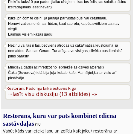
Piekrītu kuks10 par padomjlaiku cīsiņiem - kas tos ēdis, tas šolaiku cīsiņu
izstrādājumus ieēst nevar;)
kuks, pri čom te cīsiņi, ja jautāja par vistas pusi vai ceturtdaļu.
Nenovirzaties no tēmas, lūdzu, kaut saprotu, ka pēc svētkiem tas nav
viegli.
Laimīgu visiem kazas gadu!
Nezinu vai tas ir tas, bet viens atrodas uz čaka/matīsa krustojuma, ja
nemaldos. Saucas Gerars. Tur arī gatavo vistiņas, cilvēku pusdienlaikā
pilns parasti/
Mincis21 gads) acīmredzot no iepriekšējās dzīves atceras:)
Čaka (Suvorova) ielā bija ļuļa-kebab-kafe. Man šķiet,ka tur vistu arī
piedāvāja.
Restorāni: Padomju laika ēstuves Rīgā
···
lasīt visu diskusiju (13 atbildes) –»
Restorāns, kurā var pats kombinēt ēdiena
sastāvdaļas
(10)
Vabūt kāds var ieteikt labu un zolīdu kafejnīcu/ restorānu ar