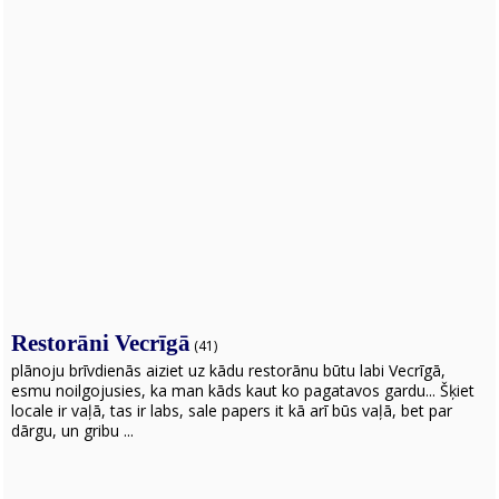
Restorāni Vecrīgā
(41)
plānoju brīvdienās aiziet uz kādu restorānu būtu labi Vecrīgā,
esmu noilgojusies, ka man kāds kaut ko pagatavos gardu... Šķiet
locale ir vaļā, tas ir labs, sale papers it kā arī būs vaļā, bet par
dārgu, un gribu ...