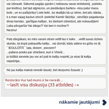
var izbraukt. Sākumā pagāju garām ( neklausu savai sirdsbalsij , palieku
par kretīnu), bet tad atgriezos, un piedāvājos barteru- viņa patur manu
bobi , un es pašķūrēju! Lieki teikt , ka skatījās kā uz slimo, bet pēc stāsta ,
k a man vajag kaulus izlocīt- piekrita! Kamēr šķūrēju , sievišķis pagatavoja
divas karstas , garšīgas kafijas , ko darbam izbeidzot, abi nobaudījām!
Laba pēcgarša! Vai dārga?! Vai tam ir nozīme?!
Nezinu!
Pats dārgākais, ko mēs varam otram veltīt tas ir laiks ... veltīt savas dzīves
stundu, lai kopā pabaudītu kafiju... vai domāt, kādu atdevi es gūšu no tā
´´IEGULDĪTĀ´´ lata, diviem , pieciem?
...patiess prieks par vīriešiem, kuri ir Vīrieši...
jo būtībā sieviete jau var arī pati to kafiju nopirkt, ja viņai tā kafija
vajadzīga...
Ne jau kafija maksā nereāli daudz, bet skopums žņaudz ;)
Restorāni: Kur tad mums ir tie nereāli ...
···
lasīt visu diskusiju (33 atbildes) –»
nākamie jautājumi