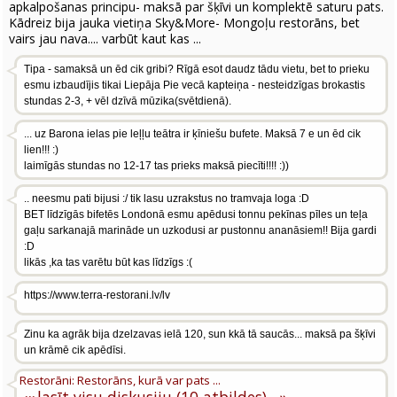
apkalpošanas principu- maksā par šķīvi un komplektē saturu pats.
Kādreiz bija jauka vietiņa Sky&More- Mongoļu restorāns, bet
vairs jau nava.... varbūt kaut kas ...
Tipa - samaksā un ēd cik gribi? Rīgā esot daudz tādu vietu, bet to prieku
esmu izbaudījis tikai Liepāja Pie vecā kapteiņa - nesteidzīgas brokastis
stundas 2-3, + vēl dzīvā mūzika(svētdienā).
... uz Barona ielas pie leļļu teātra ir ķīniešu bufete. Maksā 7 e un ēd cik
lien!!! :)
laimīgās stundas no 12-17 tas prieks maksā piecīti!!!! :))
.. neesmu pati bijusi :/ tik lasu uzrakstus no tramvaja loga :D
BET līdzīgās bifetēs Londonā esmu apēdusi tonnu pekīnas pīles un teļa
gaļu sarkanajā marināde un uzkodusi ar pustonnu ananāsiem!! Bija gardi
:D
likās ,ka tas varētu būt kas līdzīgs :(
https://www.terra-restorani.lv/lv
Zinu ka agrāk bija dzelzavas ielā 120, sun kkā tā saucās... maksā pa šķīvi
un krāmē cik apēdīsi.
Restorāni: Restorāns, kurā var pats ...