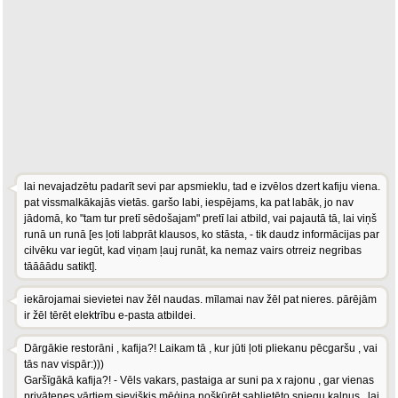
lai nevajadzētu padarīt sevi par apsmieklu, tad e izvēlos dzert kafiju viena.
pat vissmalkākajās vietās. garšo labi, iespējams, ka pat labāk, jo nav
jādomā, ko "tam tur pretī sēdošajam" pretī lai atbild, vai pajautā tā, lai viņš
runā un runā [es ļoti labprāt klausos, ko stāsta, - tik daudz informācijas par
cilvēku var iegūt, kad viņam ļauj runāt, ka nemaz vairs otrreiz negribas
tāāāādu satikt].
iekārojamai sievietei nav žēl naudas. mīlamai nav žēl pat nieres. pārējām
ir žēl tērēt elektrību e-pasta atbildei.
Dārgākie restorāni , kafija?! Laikam tā , kur jūti ļoti pliekanu pēcgaršu , vai
tās nav vispār:)))
Garšīgākā kafija?! - Vēls vakars, pastaiga ar suni pa x rajonu , gar vienas
privātenes vārtiem sievišķis mēģina nošķūrēt sablietēto sniegu kalnus , lai