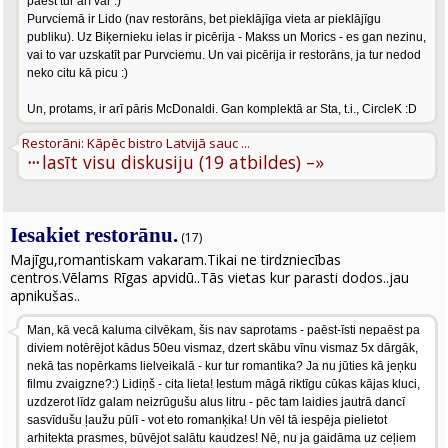
paēst tur arī var :)
Purvciemā ir Lido (nav restorāns, bet pieklājīga vieta ar pieklājīgu
publiku). Uz Biķernieku ielas ir picērija - Makss un Morics - es gan nezinu,
vai to var uzskatīt par Purvciemu. Un vai picērija ir restorāns, ja tur nedod
neko citu kā picu :)
Un, protams, ir arī pāris McDonaldi. Gan komplektā ar Sta, t.i., CircleK :D
Restorāni: Kāpēc bistro Latvijā sauc ...
···
lasīt visu diskusiju (19 atbildes) –»
Iesakiet restorānu.
(17)
Majīgu,romantiskam vakaram.Tikai ne tirdzniecības
centros.Vēlams Rīgas apvidū..Tās vietas kur parasti dodos..jau
apnikušas..
Man, kā vecā kaluma cilvēkam, šis nav saprotams - paēst-īsti nepaēst pa
diviem notērējot kādus 50eu vismaz, dzert skābu vīnu vismaz 5x dārgāk,
nekā tas nopērkams lielveikalā - kur tur romantika? Ja nu jūties kā jeņku
filmu zvaigzne?:) Lidiņš - cita lieta! Iestum māgā riktīgu cūkas kājas kluci,
uzdzerot līdz galam neizrūgušu alus litru - pēc tam laidies jautrā dancī
sasvīdušu ļaužu pūlī - vot eto romanķika! Un vēl tā iespēja pielietot
arhitekta prasmes, būvējot salātu kaudzes! Nē, nu ja gaidāma uz ceļiem