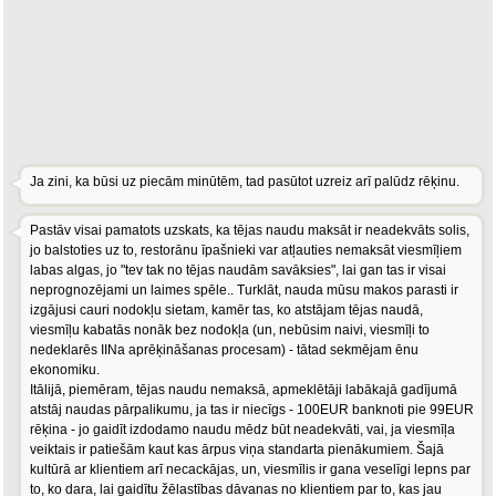
Ja zini, ka būsi uz piecām minūtēm, tad pasūtot uzreiz arī palūdz rēķinu.
Pastāv visai pamatots uzskats, ka tējas naudu maksāt ir neadekvāts solis,
jo balstoties uz to, restorānu īpašnieki var atļauties nemaksāt viesmīļiem
labas algas, jo "tev tak no tējas naudām savāksies", lai gan tas ir visai
neprognozējami un laimes spēle.. Turklāt, nauda mūsu makos parasti ir
izgājusi cauri nodokļu sietam, kamēr tas, ko atstājam tējas naudā,
viesmīļu kabatās nonāk bez nodokļa (un, nebūsim naivi, viesmīļi to
nedeklarēs IINa aprēķināšanas procesam) - tātad sekmējam ēnu
ekonomiku.
Itālijā, piemēram, tējas naudu nemaksā, apmeklētāji labākajā gadījumā
atstāj naudas pārpalikumu, ja tas ir niecīgs - 100EUR banknoti pie 99EUR
rēķina - jo gaidīt izdodamo naudu mēdz būt neadekvāti, vai, ja viesmīļa
veiktais ir patiešām kaut kas ārpus viņa standarta pienākumiem. Šajā
kultūrā ar klientiem arī necackājas, un, viesmīlis ir gana veselīgi lepns par
to, ko dara, lai gaidītu žēlastības dāvanas no klientiem par to, kas jau