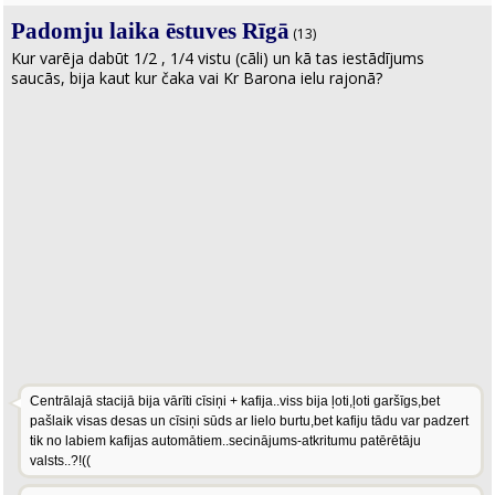
Padomju laika ēstuves Rīgā
(13)
Kur varēja dabūt 1/2 , 1/4 vistu (cāli) un kā tas iestādījums
saucās, bija kaut kur čaka vai Kr Barona ielu rajonā?
Centrālajā stacijā bija vārīti cīsiņi + kafija..viss bija ļoti,ļoti garšīgs,bet
pašlaik visas desas un cīsiņi sūds ar lielo burtu,bet kafiju tādu var padzert
tik no labiem kafijas automātiem..secinājums-atkritumu patērētāju
valsts..?!((