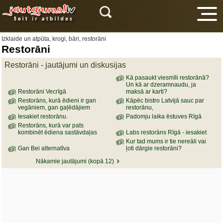
Izklaide un atpūta, krogi, bāri, restorāni
Restorāni
Restorāni - jautājumi un diskusijas
Kā pasaukt viesmīli restorānā?
Un kā ar dzeramnaudu, ja
Restorāni Vecrīgā
maksā ar karti?
Restorāns, kurā ēdieni ir gan
Kāpēc bistro Latvijā sauc par
V
vegāniem, gan gaļēdājiem
restorānu,
Iesakiet restorānu.
Padomju laika ēstuves Rīgā
Restorāns, kurā var pats
kombinēt ēdiena sastāvdaļas
Labs restorāns Rīgā - iesakiet
Kur tad mums ir tie nereāli vai
Gan Bei alternatīva
ļoti dārgie restorāni?
Nākamie jautājumi (kopā 12)