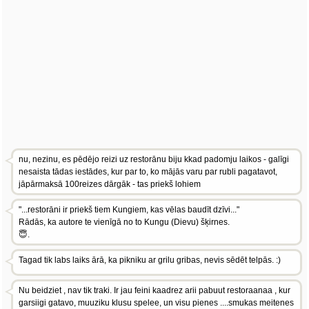
nu, nezinu, es pēdējo reizi uz restorānu biju kkad padomju laikos - galīgi
nesaista tādas iestādes, kur par to, ko mājās varu par rubli pagatavot,
jāpārmaksā 100reizes dārgāk - tas priekš lohiem
"...restorāni ir priekš tiem Kungiem, kas vēlas baudīt dzīvi..."
Rādās, ka autore te vienīgā no to Kungu (Dievu) šķirnes.
😇.
Tagad tik labs laiks ārā, ka pikniku ar grilu gribas, nevis sēdēt telpās. :)
Nu beidziet , nav tik traki. Ir jau feini kaadrez arii pabuut restoraanaa , kur
garsiigi gatavo, muuziku klusu spelee, un visu pienes ....smukas meitenes