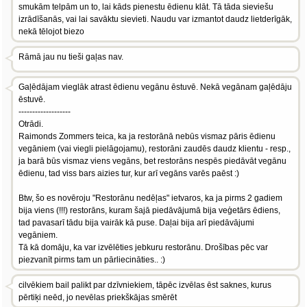
smukām telpām un to, lai kāds pienestu ēdienu klāt. Tā tāda sieviešu
izrādīšanās, vai lai savāktu sievieti. Naudu var izmantot daudz lietderīgāk,
nekā tēlojot biezo
Rāmā jau nu tieši gaļas nav.
Gaļēdājam vieglāk atrast ēdienu vegānu ēstuvē. Nekā vegānam gaļēdāju
ēstuvē.
-------------------
Otrādi.
Raimonds Zommers teica, ka ja restorānā nebūs vismaz pāris ēdienu
vegāniem (vai viegli pielāgojamu), restorāni zaudēs daudz klientu - resp.,
ja barā būs vismaz viens vegāns, bet restorāns nespēs piedāvāt vegānu
ēdienu, tad viss bars aizies tur, kur arī vegāns varēs paēst :)
Btw, šo es novēroju "Restorānu nedēļas" ietvaros, ka ja pirms 2 gadiem
bija viens (!!!) restorāns, kuram šajā piedāvājumā bija veģetārs ēdiens,
tad pavasarī tādu bija vairāk kā puse. Daļai bija arī piedāvājumi
vegāniem.
Tā kā domāju, ka var izvēlēties jebkuru restorānu. Drošības pēc var
piezvanīt pirms tam un pārliecināties.. :)
cilvēkiem bail palikt par dzīvniekiem, tāpēc izvēlas ēst saknes, kurus
pērtiķi neēd, jo nevēlas priekškājas smērēt