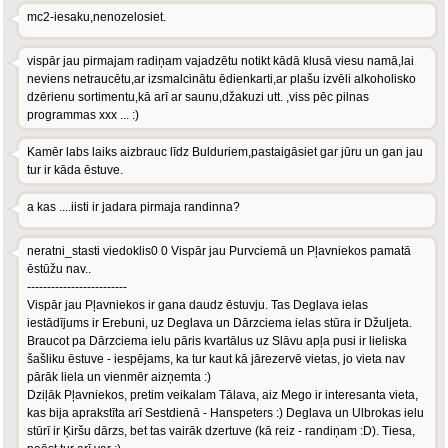
mc2-iesaku,nenozelosiet.
vispār jau pirmajam radiņam vajadzētu notikt kādā klusā viesu namā,lai
neviens netraucētu,ar izsmalcinātu ēdienkarti,ar plašu izvēli alkoholisko
dzērienu sortimentu,kā arī ar saunu,džakuzi utt. ,viss pēc pilnas
programmas xxx ... :)
Kamēr labs laiks aizbrauc līdz Bulduriem,pastaigāsiet gar jūru un gan jau
tur ir kāda ēstuve.
a kas ....iisti ir jadara pirmaja randinna?
neratni_stasti viedoklis0 0 Vispār jau Purvciemā un Pļavniekos pamatā
ēstūžu nav..
-------------------------
Vispār jau Pļavniekos ir gana daudz ēstuvju. Tas Deglava ielas
iestādījums ir Erebuni, uz Deglava un Dārzciema ielas stūra ir Džuljeta.
Braucot pa Dārzciema ielu pāris kvartālus uz Slāvu apļa pusi ir lieliska
šašliku ēstuve - iespējams, ka tur kaut kā jārezervē vietas, jo vieta nav
pārāk liela un vienmēr aizņemta :)
Dziļāk Pļavniekos, pretim veikalam Tālava, aiz Mego ir interesanta vieta,
kas bija aprakstīta arī Sestdienā - Hanspeters :) Deglava un Ulbrokas ielu
stūrī ir Ķiršu dārzs, bet tas vairāk dzertuve (kā reiz - randiņam :D). Tiesa,