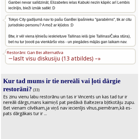
Ganbei nevar salīdzināt, Elizabetes ielas Kabuki nezin kāpēc arī Lembis
iecīnījis, bieži iznāk satikt :D
Tokyo City gadījumā nav to pašu GanBei īpašnieku "garabērns", tik ar citu
jurisdisko personu? A mož ar kļūdos :D
Btw, ir vēl viena ķīniešu ieskrietuve Tallinas ielā (pie Tallinas/Čaka stūra),
bet nu tur ļoooti pa vienkāršo viss - un piegādes mājās gan laikam nav.
Restorāni: Gan Bei alternatīva
···
lasīt visu diskusiju (13 atbildes) –»
Kur tad mums ir tie nereāli vai ļoti dārgie
restorāni?
(33)
Es zinu vienu labu restorānu un tas ir Vincents un kas tad tur ir
nereāli dārgs,mans kaimiņš pat piedāvā Baltezera bļitkotāju zupu.
Bet vienam cilvēkam,ja viņš nav iecienījis vīnus,piemēram,kā es-
pats dārgākais tur ir ...