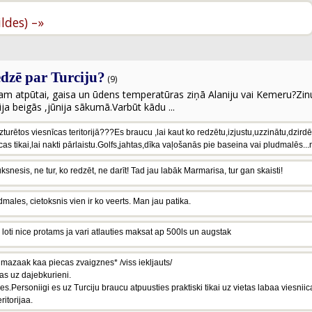
ildes) –»
edzē par Turciju?
(9)
jam atpūtai, gaisa un ūdens temperatūras ziņā Alaniju vai Kemeru?Zi
a beigās ,jūnija sākumā.Varbūt kādu ...
zturētos viesnīcas teritorijā???Es braucu ,lai kaut ko redzētu,izjustu,uzzinātu,dzird
as tikai,lai nakti pārlaistu.Golfs,jahtas,dīka vaļošanās pie baseina vai pludmalēs...n
ksnesis, ne tur, ko redzēt, ne darīt! Tad jau labāk Marmarisa, tur gan skaisti!
dmales, cietoksnis vien ir ko veerts. Man jau patika.
loti nice protams ja vari atlauties maksat ap 500ls un augstak
 mazaak kaa piecas zvaigznes* /viss iekljauts/
tas uz dajebkurieni.
ties.Personiigi es uz Turciju braucu atpuusties praktiski tikai uz vietas labaa viesniica
ritorijaa.