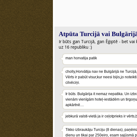
Atpūta Turcijā vai Bulgārij
Ir būts gan Turcijā, gan Ēģiptē - bet va
uz 16 republiku :)
man horvatija patik
cholly,Horvātija nav ne Bulgārijā ne Turcijā
Vērts ir pabūt visur,kur neesi bijis,jo notei
cilvēciņi.
Ir būts. Bulgārija it nemaz nepatika. Un izbra
vienām vienīgām hoteļ-iestādēm un tirgoņu 
apkārtnē....
jebkurā valsti-vietā ja ir ceļotprieks ir vērts
Tikko izbraukāju Turciju (8 dienas), paņēm
dienu un tikai par 250eiro, esam sajūsmā pa