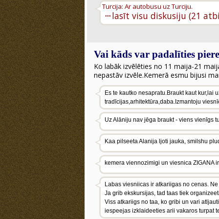
Turcija: Ar autobusu uz Turciju.
···
lasīt visu diskusiju (21 atb
Vai kāds var padalīties pier
Ko labāk izvēlēties no 11 maija-21 mai
nepastāv izvēle.Kemerā esmu bijusi maij
Es te kautko nesapratu.Braukt kaut kur,lai u
tradīcijas,arhitektūra,daba.Izmantoju viesnīc
Uz Alāniju nav jēga braukt - viens vienīgs tu
Kaa pilseeta Alanija ljoti jauka, smilshu plu
kemera viennozimigi un viesnica ZIGANA ir 
Labas viesniicas ir atkariigas no cenas. Ne
Ja grib ekskursijas, tad taas tiek organizee
Viss atkariigs no taa, ko gribi un vari atljau
iespeejas izklaideeties arii vakaros turpat te