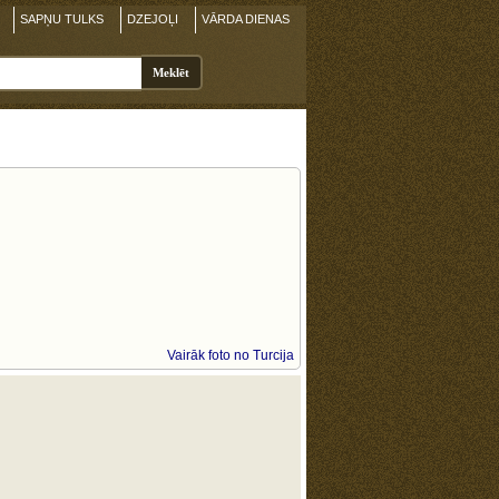
SAPŅU TULKS
DZEJOĻI
VĀRDA DIENAS
Vairāk foto no Turcija