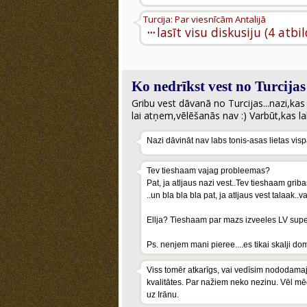
Turcija: Par viesnīcām Antalijā
···
lasīt visu diskusiju (4 atbi
Ko nedrīkst vest no Turcijas
Gribu vest dāvanā no Turcijas...nazi,kas
lai atņem,vēlēšanās nav :) Varbūt,kas la
Nazi dāvināt nav labs tonis-asas lietas vis
Tev tieshaam vajag probleemas?
Pat, ja atljaus nazi vest..Tev tieshaam grib
..un bla bla bla pat, ja atljaus vest talaak.
Ellja? Tieshaam par mazs izveeles LV sup
Ps. nenjem mani pieree....es tikai skalji d
Viss tomēr atkarīgs, vai vedīsim nododamajā
kvalitātes. Par nažiem neko nezinu. Vēl mēd
uz Irānu.