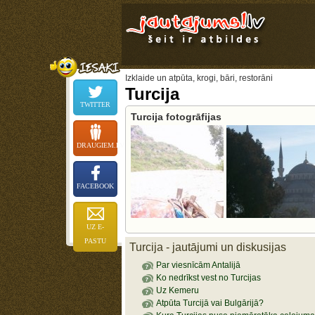
Izklaide un atpūta, krogi, bāri, restorāni
Turcija
TWITTER
Turcija fotogrāfijas
DRAUGIEM.LV
FACEBOOK
UZ E-
PASTU
Turcija - jautājumi un diskusijas
Par viesnīcām Antalijā
Ko nedrīkst vest no Turcijas
Uz Kemeru
Atpūta Turcijā vai Bulgārijā?