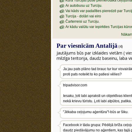
Kura Turcijas puse piemērotāka ceļojum
Ar autobusu uz Turciju.
Vai kāds var padalīties pieredzē par Turci
Turcija - dolāri vai eiro
Čarterreisi uz Turciju.
Ar kādu valūtu var iepirkties Turcijas kūro
Nākami
Par viesnīcām Antalijā
(4)
Jautājums būs par izklaides vietām ( vie
milzīga teritorija, daudz baseinu, laba vi
Ja jau pats plāno tad brauc tur kur visvairāk v
proti pats noteikt to ko patiesi vēlies?
tripadvisor.com
Iesaku, ļoti labi apraksti un objektīvas klie
nekā krievu tūristu. Ļoti labi atpūtos, patika.
"Jēkaba ceļojumu aģentūra"!-būs ar šiku.
Facebook ir tāda grupa: Pēdējā brīža ceļoj
daudz piedāvājumu no aģentiem, kas tajā g