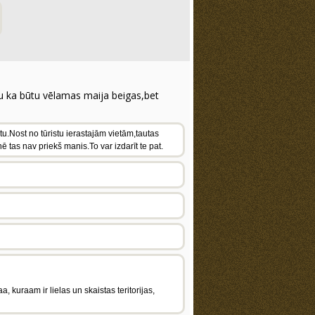
nu ka būtu vēlamas maija beigas,bet
ētu.Nost no tūristu ierastajām vietām,tautas
ē tas nav priekš manis.To var izdarīt te pat.
a, kuraam ir lielas un skaistas teritorijas,