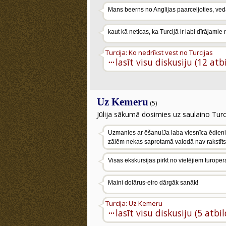
Mans beerns no Anglijas paarceljoties, ved
kaut kā neticas, ka Turcijā ir labi dīrājamie 
Turcija: Ko nedrīkst vest no Turcijas
···
lasīt visu diskusiju (12 atb
Uz Kemeru
(5)
Jūlija sākumā dosimies uz saulaino Turci
Uzmanies ar ēšanu!Ja laba viesnīca ēdieni 
zālēm nekas saprotamā valodā nav rakstīts!V
Visas ekskursijas pirkt no vietējiem turoper
Maini dolārus-eiro dārgāk sanāk!
Turcija: Uz Kemeru
···
lasīt visu diskusiju (5 atbi