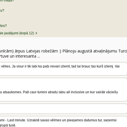
am maijā?
ju?
rtos?
e jautājumi (kopā 12)
snīcām) ārpus Latvijas robežām :) Plānoju augustā atvaļinājumu Turcijā A
rtuve un interesanta ...
ēlies. Ja visur ir tik labi ka pats nevari izlemt, tad lai brauc tas kurš izlemj. Vai
ntu atsauksmes. Pati caur turieni atradu labu all inclusive un kur vairāk vāciešu
umi - Last minute. Uzraksti savas vēlmes un pieejamos datumus tur, saņemsi
rupā tusē.