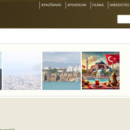
IEPAZĪŠANĀS
APSVEIKUMI
FILMAS
ANEKDOTES