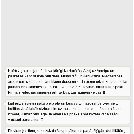
Noīrē žigalo lai jaunā sieva kārtīgi izpriecājās. Aizej uz Vecrīgu un
paskaties kā to stūlbie briti dara. Mums taču ir vienlīdzība. Piedzeraties,
arpoličiem izkaujaties, ar plikiem dupšiem kādā piemineklī uzrāpieties, lai
jaunais vīrs skatoties Degpunktu var novērtēt sieviņas ātrumu un spēku.
Pirmais video jau ģimenes arhīvā būs. Lai jauniem veicās!!!!
kad reiz sievietes nāks pie prāta un beigs šito māžošanos...vecmeitu
ballītes vietā labāk aizbrauciet uz laukiem pie omes un dārzu palīdziet
izravēt, vismaz būs jēga un omei liels prieks. i par kāzām vagā sēžot
varēsiet parunāties :))
Pievienojos tiem, kas uzskata šos pasākumus par ārišķīgām debilitātēm,