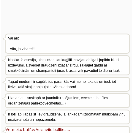
Vai arī:
- Alla, ja v bare!!!
klasika-fotosesija, izbrauciens ar kugjiiti. nav jau obligati japilda kkadi
uzdevumi, aizvediet draudzeni izjat ar zirgu, saklajiet galdu ar
smukkūciņām un shampanieti juras krasta, vnk pavadiet to dienu jauki.
Tagad moderni ir saģērbties paranžās vai melno lakatos un ieskriet
lielveikalā skaļi nobļaujoties Abrakadabra!
Uzmanies - saskaņā ar jaunlaiku ticējumiem, vecmeitu ballītes
organizētājas paliekot vecmeitās... :(
Ir ļoti labi jāpazīst Tev draudzene, lai ar kādām izdomātām muļķībām viņu
neaizvainotu un nepazemotu.
Vecmeitu ballīte: Vecmeitu ballītes ...