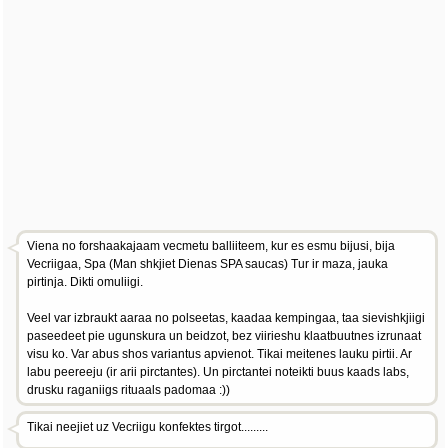
Viena no forshaakajaam vecmetu balliiteem, kur es esmu bijusi, bija
Vecriigaa, Spa (Man shkjiet Dienas SPA saucas) Tur ir maza, jauka
pirtinja. Dikti omuliigi.
Veel var izbraukt aaraa no polseetas, kaadaa kempingaa, taa sievishkjiigi
paseedeet pie ugunskura un beidzot, bez viirieshu klaatbuutnes izrunaat
visu ko. Var abus shos variantus apvienot. Tikai meitenes lauku pirtii. Ar
labu peereeju (ir arii pirctantes). Un pirctantei noteikti buus kaads labs,
drusku raganiigs rituaals padomaa :))
Tikai neejiet uz Vecriigu konfektes tirgot.........