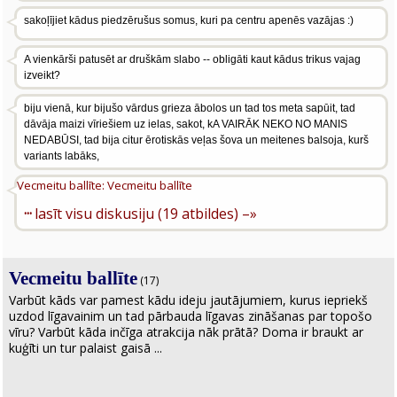
sakoļījiet kādus piedzērušus somus, kuri pa centru apenēs vazājas :)
A vienkārši patusēt ar druškām slabo -- obligāti kaut kādus trikus vajag
izveikt?
biju vienā, kur bijušo vārdus grieza ābolos un tad tos meta sapūit, tad
dāvāja maizi vīriešiem uz ielas, sakot, kA VAIRĀK NEKO NO MANIS
NEDABŪSI, tad bija citur ērotiskās veļas šova un meitenes balsoja, kurš
variants labāks,
Vecmeitu ballīte: Vecmeitu ballīte
···
lasīt visu diskusiju (19 atbildes) –»
Vecmeitu ballīte
(17)
Varbūt kāds var pamest kādu ideju jautājumiem, kurus iepriekš
uzdod līgavainim un tad pārbauda līgavas zināšanas par topošo
vīru? Varbūt kāda inčīga atrakcija nāk prātā? Doma ir braukt ar
kuģīti un tur palaist gaisā ...