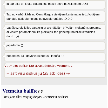
ja par alko un jauku vakaru, tad meklē starp pazīstamiem:DDD
Tad nu varbūt kāds no Centrāltirgus vietējiem kanālmalas iedzīvotājiem
par tādu atalgojumu būs gatavs pierunāties :D:D:D
Labāk uzreiz ieliec sarakstu ar aicinātajām brīvajām meitenēm, protams,
ar visiem parametriem, kā pieklājās, tad gribētāju noteikti uzradīsies
daudz. ;-)
jāpadomā :))
nebaidies, ka līgava vairs nebūs - topoša :D
Vecmeitu ballīte: Kur atrast dejotāju vecmeitu ...
···
lasīt visu diskusiju (25 atbildes) –»
Vecmeitu ballīte
(19)
Diezgan fiksi vajag idejas vecmeitu ballītei!