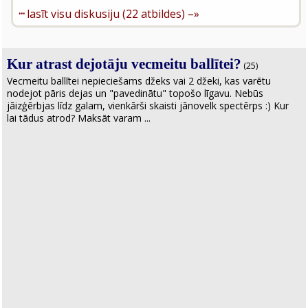
···
lasīt visu diskusiju (22 atbildes) –»
Kur atrast dejotāju vecmeitu ballītei?
(25)
Vecmeitu ballītei nepieciešams džeks vai 2 džeki, kas varētu
nodejot pāris dejas un "pavedinātu" topošo līgavu. Nebūs
jāizģērbjas līdz galam, vienkārši skaisti jānovelk spectērps :) Kur
lai tādus atrod? Maksāt varam ...