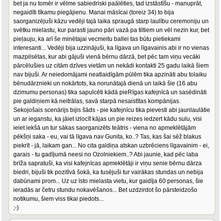
bet ja nu tomēr ir vēlme sabiedriski paālēties, tad izstāstīšu - manuprāt,
negaidīti tīkamu piegājienu. Manai māsīcai (toreiz 34) to bija
saorganizējuši kāzu vedēji tajā laika spraugā starp laulību ceremoniju un
svētku mielastu, kur parasti jauno pāri vazā pa tiltiem un vēl nezin kur, bet
pieļauju, ka arī še minētajai vecmeitu ballei tas būtu pietiekami
interesanti... Vedēji bija uzzinājuši, ka līgava un līgavainis abi ir no vienas
mazpilsētas, kur abi gājuši vienā bērnu dārzā, bet pēc tam viņu vecāki
pārcēlušies uz citām dzīves vietām un nekādi kontakti 25 gadu laikā šiem
nav bijuši. Ar neiedomājami neatlaidīgām pūlēm tika apzināti abu tolaiku
bēnudārznieki un nokārtots, ka norunātajā dienā un laikā šie (16 abu
dzimumu personas) tika sapulcēti kādā pieRīgas kafejnīcā un sasēdināti
pie galdiņiem kā neitrālas, savā starpā nesaistītas kompānijas.
Sekojošais scenārijs bijis šāds - pie kafejnīcu tika pievesti abi jaunlaulātie
un ar ieganstu, ka jāiet izlocīt kājas un pie reizes iedzert kādu sulu, visi
ieiet iekšā un tur sākas saorganizēts teātris - viena no apmeklētājām
pēkšņi saka - eu, vai tā līgava nav Gunita, ko..? Tas, kas šai sēž blakus
piekrīt - jā, laikam gan... No cita galdiņa atskan uzbrēciens līgavainim - ei,
garais - tu gadījumā neesi no Ozolniekiem..? Abi jaunie, kad pēc laba
brīža sapratuši, ka visi kafejnīcas apmeklētāji ir viņu senie bērnu dārza
biedri, bijuši tik pozitīvā šokā, ka tusējuši tur vairākas stundas un nebija
dabūnami prom... Uz uz īsto mielasta vietu, kur gaidīja 60 personas, šie
ieradās ar četru stundu nokavēšanos... Bet uzdzirdot šo pārsteidzošo
notikumu, šiem viss tikai piedots...
;-)