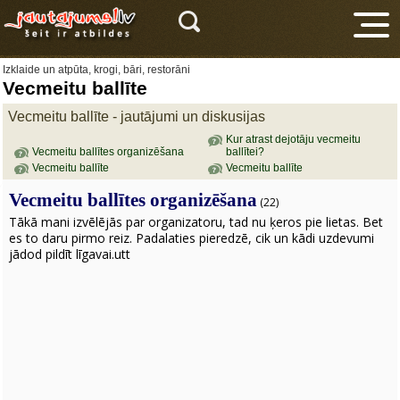
Izklaide un atpūta, krogi, bāri, restorāni
Vecmeitu ballīte
Vecmeitu ballīte - jautājumi un diskusijas
Kur atrast dejotāju vecmeitu
Vecmeitu ballītes organizēšana
ballītei?
Vecmeitu ballīte
Vecmeitu ballīte
V
Vecmeitu ballītes organizēšana
(22)
Tākā mani izvēlējās par organizatoru, tad nu ķeros pie lietas. Bet
es to daru pirmo reiz. Padalaties pieredzē, cik un kādi uzdevumi
jādod pildīt līgavai.utt