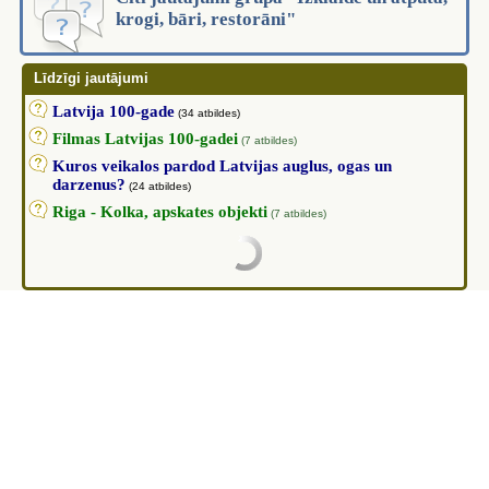
krogi, bāri, restorāni"
Līdzīgi jautājumi
Latvija 100-gade
(34 atbildes)
Filmas Latvijas 100-gadei
(7 atbildes)
Kuros veikalos pardod Latvijas auglus, ogas un
darzenus?
(24 atbildes)
Riga - Kolka, apskates objekti
(7 atbildes)