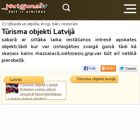
Izklaide un atpūta, krogi, bāri, restorāni
Tūrisma objekti Latvijā
sakarā ar siltāka laika iestāšanos intresē apskates
objekti,tādi kur var izstaigāties svaigā gaisā tādi kā
skaņais kalns mazsalacā,sietiņiezis,gnp.var būt arī netālā
pierobežā.
V
Tūrisma objekti latvijā
Latvija
Tūrisma objekti Latvijā
Dobeles ceriņu dārzs
Jūsuprāt fascinējošākais
Latvijas dabas stūrītis?
Mistiskas vietas Latvijā