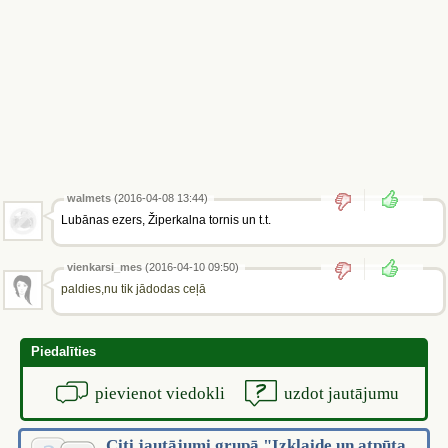
walmets
(2016-04-08 13:44)
Lubānas ezers, Žiperkalna tornis un t.t.
vienkarsi_mes
(2016-04-10 09:50)
paldies,nu tik jādodas ceļā
Piedalīties
pievienot viedokli
uzdot jautājumu
Citi jautājumi grupā "Izklaide un atpūta,