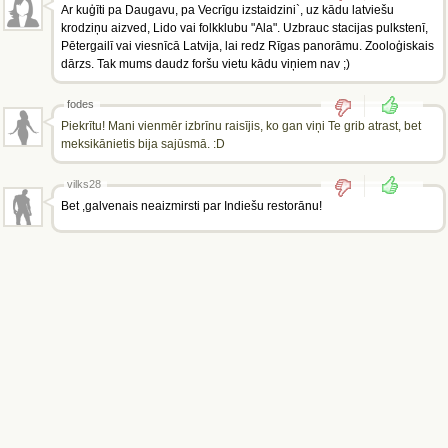
Ar kuģīti pa Daugavu, pa Vecrīgu izstaidzini`, uz kādu latviešu
krodziņu aizved, Lido vai folkklubu "Ala". Uzbrauc stacijas pulkstenī,
Pētergailī vai viesnīcā Latvija, lai redz Rīgas panorāmu. Zooloģiskais
dārzs. Tak mums daudz foršu vietu kādu viņiem nav ;)
fodes
Piekrītu! Mani vienmēr izbrīnu raisījis, ko gan viņi Te grib atrast, bet
meksikānietis bija sajūsmā. :D
vilks28
Bet ,galvenais neaizmirsti par Indiešu restorānu!