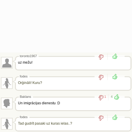
toronto1967
uz mežu!
fodes
Orģināli! Kuru?
Baklans
1
4
Un imigrācijas dienestu :D
fodes
Tad gudrīt pasaki uz kuras ielas..?