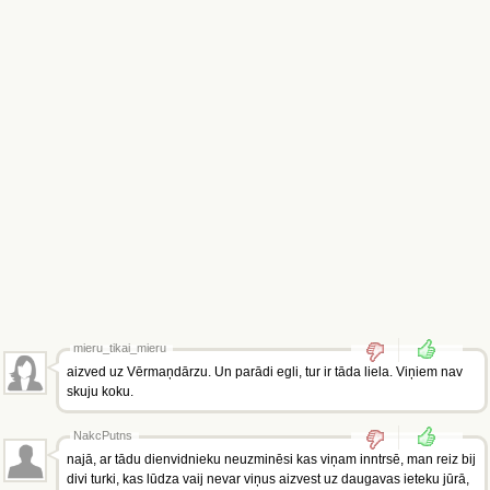
mieru_tikai_mieru
aizved uz Vērmaņdārzu. Un parādi egli, tur ir tāda liela. Viņiem nav
skuju koku.
NakcPutns
najā, ar tādu dienvidnieku neuzminēsi kas viņam inntrsē, man reiz bij
divi turki, kas lūdza vaij nevar viņus aizvest uz daugavas ieteku jūrā,