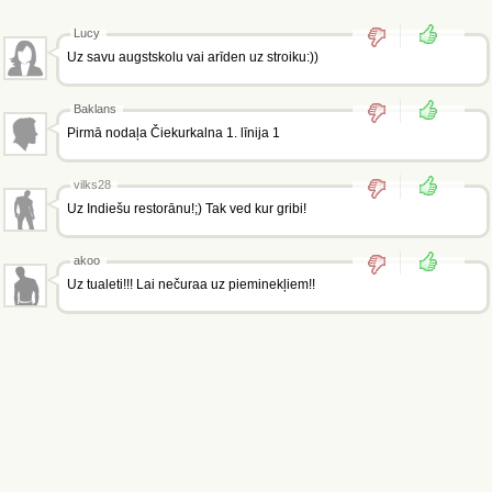
Lucy
Uz savu augstskolu vai arīden uz stroiku:))
Baklans
Pirmā nodaļa Čiekurkalna 1. līnija 1
vilks28
Uz Indiešu restorānu!;) Tak ved kur gribi!
akoo
Uz tualeti!!! Lai nečuraa uz pieminekļiem!!