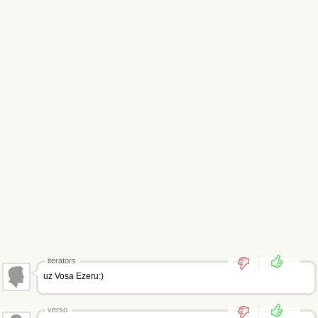
iterators
uz Vosa Ezeru:)
verso