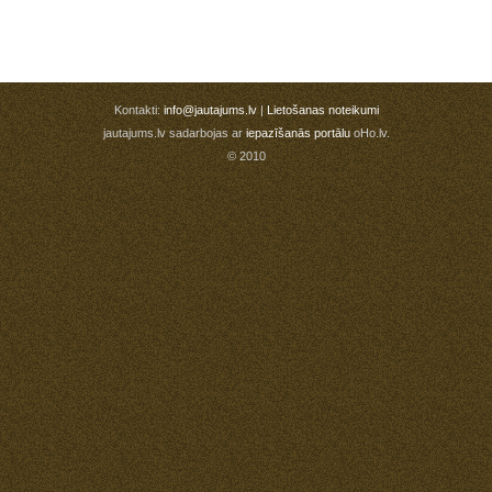
Kontakti:
info@jautajums.lv
|
Lietošanas noteikumi
jautajums.lv sadarbojas ar
iepazīšanās portālu
oHo.lv.
© 2010