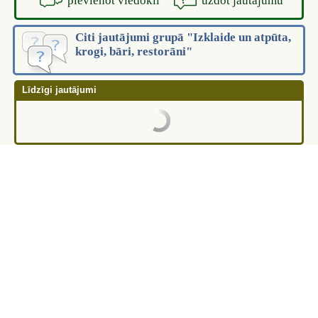
pievienot viedokli
uzdot jautājumu
Citi jautājumi grupā "Izklaide un atpūta,
krogi, bāri, restorāni"
Līdzīgi jautājumi