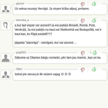
geyser
Uz seksa muzeju Vecrīgā. Ja viņam ticība atļauj, protams.
tiritomba_a
a kur tad vispār var aizvest? ja esi pabijis Briselē, Romā, Pizā,
Venēcijā, Ja esi pabijis nu kaut vai Stokholmā vai Budapeštā, vai ir
kaut kas, ko Rīgā parādīt???
jāgaida "starorīga" - vienīgais, kur var aizvest ...
gxg0301
1
Sākuma uz Olaines bēgļu nometni, pēc tam jau manisi...kas un ka
Sibor
Izdod pie sievas,to tik viņiem vajag :D :D :D