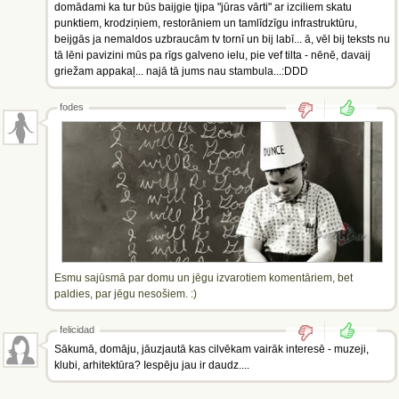
domādami ka tur būs baijgie tjipa "jūras vārti" ar izciliem skatu
punktiem, krodziņiem, restorāniem un tamlīdzīgu infrastruktūru,
beijgās ja nemaldos uzbraucām tv tornī un bij labī... ā, vēl bij teksts nu
tā lēni pavizini mūs pa rīgs galveno ielu, pie vef tilta - nēnē, davaij
griežam appakaļ... najā tā jums nau stambula...:DDD
fodes
Esmu sajūsmā par domu un jēgu izvarotiem komentāriem, bet
paldies, par jēgu nesošiem. :)
felicidad
Sākumā, domāju, jāuzjautā kas cilvēkam vairāk interesē - muzeji,
klubi, arhitektūra? Iespēju jau ir daudz....