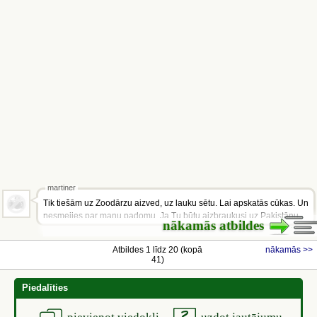
martiner
Tik tiešām uz Zoodārzu aizved, uz lauku sētu. Lai apskatās cūkas. Un
nesmejies par manu padomu. Ja Tu būtu aizbraukusi uz Pakistānu,
nākamās atbildes
un Tev piedāvātu aiziet uz...
Atbildes 1 līdz 20 (kopā
nākamās >>
41)
Piedalīties