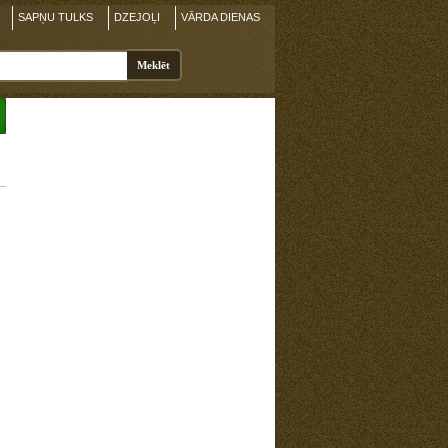
SAPŅU TULKS
DZEJOĻI
VĀRDA DIENAS