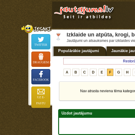
Izklaide un atpūta, krogi, b
Jautājumi un atsauksmes par izklaides vi
TWITTER
Populārākie
jautājumi
Jaunākie
jau
Restor
DRAUGIEM.LV
A
B
C
D
E
F
G
H
FACEBOOK
Nav atrasta neviena tēma kategorijā
UZ E-
PASTU
Uzdot jautājumu