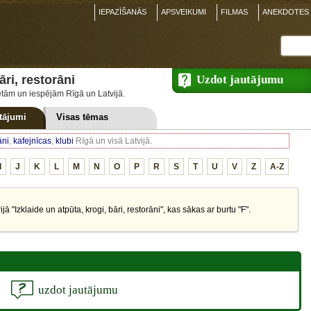
IEPAZĪŠANĀS
APSVEIKUMI
FILMAS
ANEKDOTES
āri, restorāni
Uzdot jautājumu
etām un iespējām Rīgā un Latvijā.
tājumi
Visas
tēmas
āni
,
kafejnīcas
,
klubi
Rīgā un visā Latvijā.
I
J
K
L
M
N
O
P
R
S
T
U
V
Z
A-Z
 "Izklaide un atpūta, krogi, bāri, restorāni", kas sākas ar burtu "F".
uzdot jautājumu