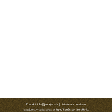
Kontakti:
info@jautajums.lv
|
Lietošanas noteikumi
jautajums.lv sadarbojas ar
iepazīšanās portālu
oHo.lv.