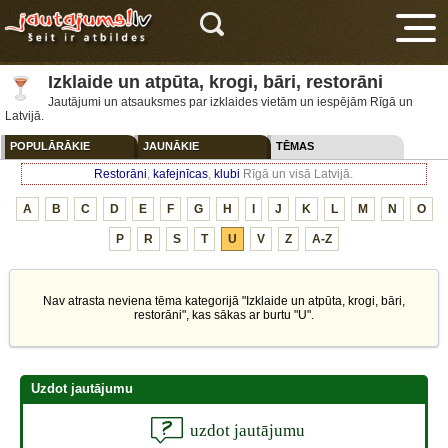
Izklaide un atpūta, krogi, bāri, restorāni
Jautājumi un atsauksmes par izklaides vietām un iespējām Rīgā un
Latvijā.
POPULĀRĀKIE
JAUNĀKIE
TĒMAS
Restorāni
,
kafejnīcas
,
klubi
Rīgā un visā Latvijā.
V
A
B
C
D
E
F
G
H
I
J
K
L
M
N
O
P
R
S
T
U
V
Z
A-Z
Nav atrasta neviena tēma kategorijā "Izklaide un atpūta, krogi, bāri,
restorāni", kas sākas ar burtu "U".
Uzdot jautājumu
uzdot jautājumu