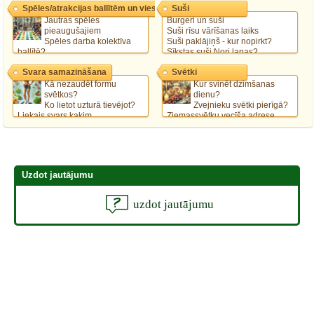
Spēles/atrakcijas ballītēm un viesībām
Suši
pasākumā.
Spēles 70 gadu ballītei
Jautras spēles
Burgeri un suši
pieaugušajiem
Suši rīsu vārīšanas laiks
Spēles darba kolektīva
Suši paklājiņš - kur nopirkt?
ballītē?
Sīkstas suši Nori lapas?
Jautras atrakcijas saviesīgā
Svara samazināšana
Svētki
pasākumā.
Spēles 70 gadu ballītei
Kā nezaudēt formu
Kur svinēt dzimšanas
svētkos?
dienu?
Ko lietot uzturā tievējot?
Zvejnieku svētki pierīgā?
Liekais svars kaķim
Ziemassvētku vecīša adrese
Atslodzes dienas
Vai ir kāds noteikts alus, kas rada
svētku sajūtu?
Uzdot jautājumu
uzdot jautājumu