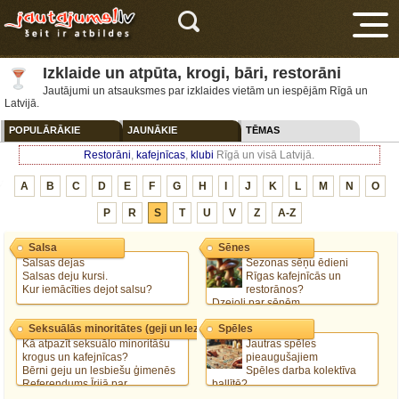
Izklaide un atpūta, krogi, bāri, restorāni
Jautājumi un atsauksmes par izklaides vietām un iespējām Rīgā un
Latvijā.
POPULĀRĀKIE
JAUNĀKIE
TĒMAS
Restorāni
,
kafejnīcas
,
klubi
Rīgā un visā Latvijā.
V
A
B
C
D
E
F
G
H
I
J
K
L
M
N
O
P
R
S
T
U
V
Z
A-Z
Salsa
Sēnes
Salsas dejas
Sezonas sēņu ēdieni
Salsas deju kursi.
Rīgas kafejnīcās un
Kur iemācīties dejot salsu?
restorānos?
Dzejoļi par sēnēm
Saldētas baravikas zupā
Seksuālās minoritātes (geji un lezbietes)
Spēles
Cik ilgi jācep šampinjoni?
Kā atpazīt seksuālo minoritāšu
Jautras spēles
krogus un kafejnīcas?
pieaugušajiem
Bērni geju un lesbiešu ģimenēs
Spēles darba kolektīva
Referendums Īrijā par
ballītē?
viendzimuma laulībām
Jautras atrakcijas saviesīgā