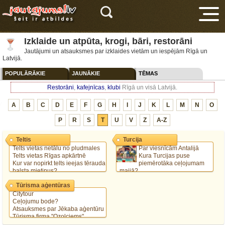
Izklaide un atpūta, krogi, bāri, restorāni
Jautājumi un atsauksmes par izklaides vietām un iespējām Rīgā un
Latvijā.
POPULĀRĀKIE
JAUNĀKIE
TĒMAS
Restorāni
,
kafejnīcas
,
klubi
Rīgā un visā Latvijā.
V
A
B
C
D
E
F
G
H
I
J
K
L
M
N
O
P
R
S
T
U
V
Z
A-Z
Teltis
Turcija
Telts vietas netālu no pludmales
Par viesnīcām Antalijā
Telts vietas Rīgas apkārtnē
Kura Turcijas puse
Kur var nopirkt telts ieejas tērauda
piemērotāka ceļojumam
balsta mietiņus?
maijā?
Gulēšana teltī -5 grādos
Atpūta Turcijā vai Bulgārijā?
Tūrisma aģentūras
Vai kāds var padalīties pieredzē
par Turciju?
Citytour
Ceļojumu bode?
Atsauksmes par Jēkaba aģentūru
Tūrisma firma "Ozolciems"