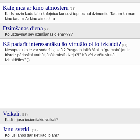
Kafejnīca ar kino atmosferu
(23)
Kads nezin kadu labu kafejnicu kur sevi iepriecinat dzimenite. Tadam ka man
kino fanam. Ar kino atmosferu.
Dzimšanas diena
(27)
Ko uzdāvināt sev dzimšanas dienā????
Kā padarīt interesantāku šo virtuālo oHo izklaidi?
(11)
Nesaprotu ko te var sadarīt ilgstoši? Pusgada laikā šī oHo "gramata" jau ir
trīsreiz pārlasīta! Varbūt jāsāk rakstīt dzeju?!? Kā vēl varētu virtuāli
izklaidēties?:))
Veikali.
(33)
Kadi ir jusu iecienitakie veikali?
Janu svetki.
(31)
Ko jus janos darisiet kadi plani?