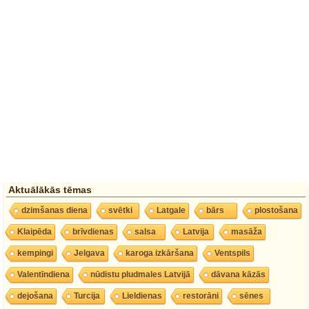
Aktuālākās tēmas
dzimšanas diena
svētki
Latgale
bārs
plostošana
Klaipēda
brīvdienas
salsa
Latvija
masāža
kempingi
Jelgava
karoga izkāršana
Ventspils
Valentīndiena
nūdistu pludmales Latvijā
dāvana kāzās
dejošana
Turcija
Lieldienas
restorāni
sēnes