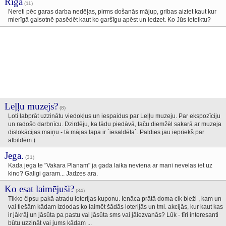
Rīga
(11)
Nereti pēc garas darba nedēļas, pirms došanās mājup, gribas aiziet kaut kur
mierīgā gaisotnē pasēdēt kaut ko garšīgu apēst un iedzet. Ko Jūs ieteiktu?
Leļļu muzejs?
(8)
Ļoti labprāt uzzinātu viedokļus un iespaidus par Leļļu muzeju. Par ekspozīciju
un radošo darbnīcu. Dzirdēju, ka tādu piedāvā, taču diemžēl sakarā ar muzeja
dislokācijas maiņu - tā mājas lapa ir `iesaldēta`. Paldies jau iepriekš par
atbildēm:)
Jega.
(31)
Kada jega te "Vakara Planam" ja gada laika neviena ar mani nevelas iet uz
kino? Galigi garam... Jadzes ara.
Ko esat laimējuši?
(34)
Tikko čipsu pakā atradu loterijas kuponu. Ienāca prātā doma cik bieži , kam un
vai tiešām kādam izdodas ko laimēt šādās loterijās un tml. akcijās, kur kaut kas
ir jākrāj un jāsūta pa pastu vai jāsūta sms vai jāiezvanās? Lūk - tīri interesanti
būtu uzzināt vai jums kādam ...