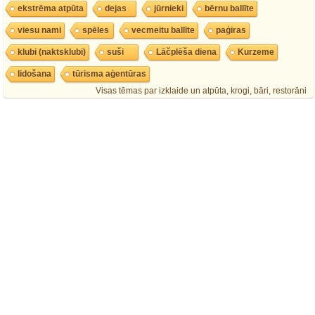
ekstrēma atpūta
dejas
jūrnieki
bērnu ballīte
viesu nami
spēles
vecmeitu ballīte
paģiras
klubi (naktsklubi)
suši
Lāčplēša diena
Kurzeme
lidošana
tūrisma aģentūras
Visas tēmas par izklaide un atpūta, krogi, bāri, restorāni