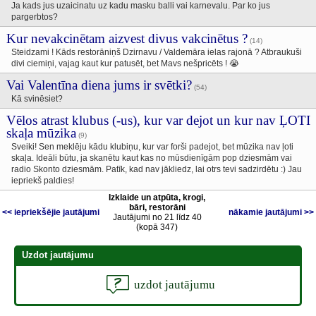
Ja kads jus uzaicinatu uz kadu masku balli vai karnevalu. Par ko jus
pargerbtos?
Kur nevakcinētam aizvest divus vakcinētus ?
(14)
Steidzami ! Kāds restorāniņš Dzirnavu / Valdemāra ielas rajonā ? Atbraukuši
divi ciemiņi, vajag kaut kur patusēt, bet Mavs nešpricēts ! 😭
Vai Valentīna diena jums ir svētki?
(54)
Kā svinēsiet?
Vēlos atrast klubus (-us), kur var dejot un kur nav ĻOTI
skaļa mūzika
(9)
Sveiki! Sen meklēju kādu klubiņu, kur var forši padejot, bet mūzika nav ļoti
skaļa. Ideāli būtu, ja skanētu kaut kas no mūsdienīgām pop dziesmām vai
radio Skonto dziesmām. Patīk, kad nav jākliedz, lai otrs tevi sadzirdētu :) Jau
iepriekš paldies!
Izklaide un atpūta, krogi,
bāri, restorāni
<< iepriekšējie jautājumi
nākamie jautājumi >>
Jautājumi no 21 līdz 40
(kopā 347)
Uzdot jautājumu
uzdot jautājumu