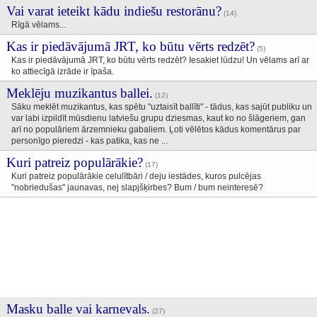
Vai varat ieteikt kādu indiešu restorānu?
(14)
Rīgā vēlams...
Kas ir piedāvājumā JRT, ko būtu vērts redzēt?
(5)
Kas ir piedāvājumā JRT, ko būtu vērts redzēt? Iesakiet lūdzu! Un vēlams arī ar
ko attiecīgā izrāde ir īpaša.
Meklēju muzikantus ballei.
(12)
Sāku meklēt muzikantus, kas spētu "uztaisīt ballīti" - tādus, kas sajūt publiku un
var labi izpildīt mūsdienu latviešu grupu dziesmas, kaut ko no šlāgeriem, gan
arī no populāriem ārzemnieku gabaliem. Ļoti vēlētos kādus komentārus par
personīgo pieredzi - kas patika, kas ne ...
Kuri patreiz populārākie?
(17)
Kuri patreiz populārākie celulītbāri / deju iestādes, kuros pulcējas
"nobriedušas" jaunavas, nej slapjšķirbes? Bum / bum neinteresē?
Masku balle vai karnevals.
(27)