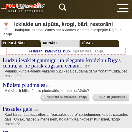
Izklaide un atpūta, krogi, bāri, restorāni
Jautājumi un atsauksmes par izklaides vietām un iespējām Rīgā un
Latvijā.
POPULĀRĀKIE
JAUNĀKIE
TĒMAS
Restorāni
,
kafejnīcas
,
klubi
Rīgā un visā Latvijā.
Lūdzu iesakiet gaumīgu un elegantu krodziņu Rīgas
V
centrā, ar ne pārāk augstām cenām...
(17)
Vēlams, kur piektdienu vakaros būtu kāda baudāma dzīvā "fona" mūzika, bet
bez dejām.
Nūdistu pludmales
(8)
Vai kāds ir bijis nūdistu pludmalēs, kuras ir foršākās?
Nūdistu pludmales latvijā
Nūdisti (nūdisms)
Pasaules gals
(32)
Kaut kā sanāca iepazīties ar "pasaules gudro" spriedumiem, ka būs pasaules
gals . Un akurāt pēc 2 mēnešiem. Ko darīt? Kā rīkoties? Kur skriet, "kogo
poimeķ"?